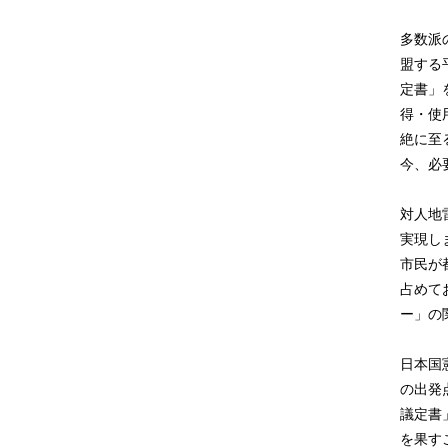
多数派
盟する
定書」
得・使
絶に至
今、必
対人地
実現し
市民が
占めて
ー」の
日本国
の出発
議定書
を果す