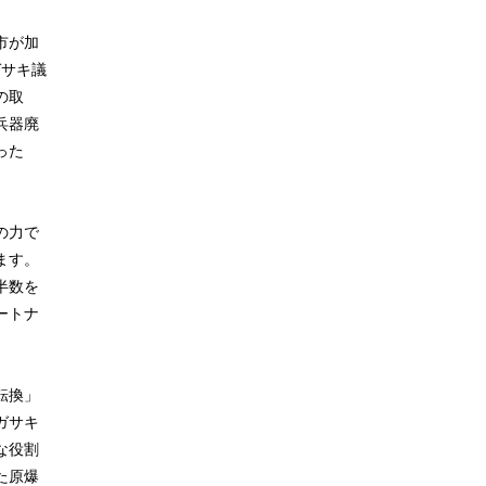
市が加
ガサキ議
の取
兵器廃
った
の力で
ます。
半数を
ートナ
転換」
ガサキ
な役割
た原爆