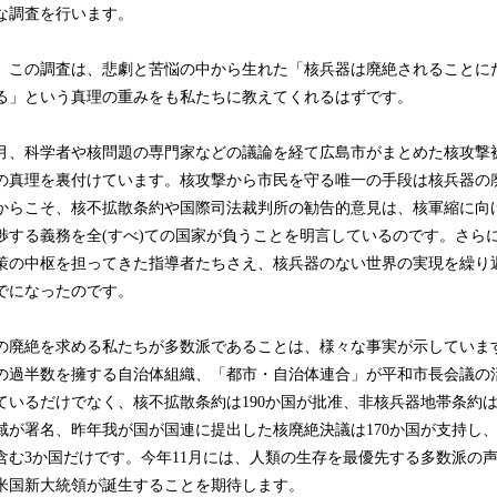
な調査を行います。
、この調査は、悲劇と苦悩の中から生れた「核兵器は廃絶されることに
る」という真理の重みをも私たちに教えてくれるはずです。
1月、科学者や核問題の専門家などの議論を経て広島市がまとめた核攻撃
の真理を裏付けています。核攻撃から市民を守る唯一の手段は核兵器の
からこそ、核不拡散条約や国際司法裁判所の勧告的意見は、核軍縮に向
渉する義務を全(すべ)ての国家が負うことを明言しているのです。さら
策の中枢を担ってきた指導者たちさえ、核兵器のない世界の実現を繰り
でになったのです。
の廃絶を求める私たちが多数派であることは、様々な事実が示していま
の過半数を擁する自治体組織、「都市・自治体連合」が平和市長会議の
ているだけでなく、核不拡散条約は190か国が批准、非核兵器地帯条約は1
域が署名、昨年我が国が国連に提出した核廃絶決議は170か国が支持し
含む3か国だけです。今年11月には、人類の生存を最優先する多数派の
米国新大統領が誕生することを期待します。