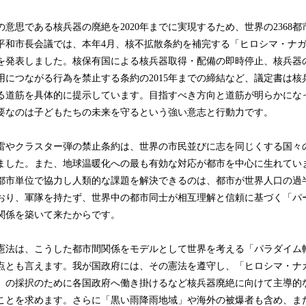
の意思である核兵器の廃絶を2020年までに実現するため、世界の2368都
平和市長会議では、本年4月、核不拡散条約を補完する「ヒロシマ・ナ
を発表しました。核保有国による核兵器取得・配備の即時停止、核兵器
用につながる行為を禁止する条約の2015年までの締結など、議定書は核
る道筋を具体的に提示しています。目指すべき方向と道筋が明らかにな
要なのは子どもたちの未来を守るという強い意志と行動力です。
雷やクラスター弾の禁止条約は、世界の市民並びに志を同じくする国々
ました。また、地球温暖化への最も有効な対応が都市を中心に生れてい
都市単位で協力し人類的な課題を解決できるのは、都市が世界人口の過
おり、軍隊を持たず、世界中の都市同士が相互理解と信頼に基づく「パ
関係を築いて来たからです。
憲法は、こうした都市間関係をモデルとして世界を考える「パラダイム
点とも言えます。我が国政府には、その憲法を遵守し、「ヒロシマ・ナ
」の採択のために各国政府へ働き掛けるなど核兵器廃絶に向けて主導的
ことを求めます。さらに「黒い雨降雨地域」や海外の被爆者も含め、ま