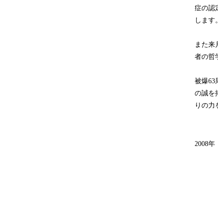
症の認
します
また来
者の哲
被爆6
の誠を
りの力
2008