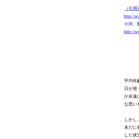
（引用
http://
※尚、
http://w
平均年
日が巡
が永遠
な思い
しかし
未だに
した状