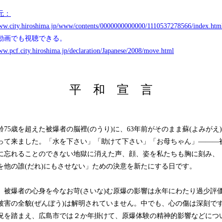
元：
www.city.hiroshima.jp/www/contents/0000000000000/1110537278566/index.htm
動画でも視聴できる。
ww.pcf.city.hiroshima.jp/declaration/Japanese/2008/move.html
平 和 宣 言
齢75歳を超えた被爆者の脳裡(のうり)に、63年前がそのまま蘇(よみがえ)
って来ました。「水を下さい」「助けて下さい」「お母ちゃん」―――
に忘れることのできない地獄に消えた声、顔、姿を私たちも胸に刻み、
を他の誰(だれ)にもさせない」ための決意を新たにする日です。
、被爆者の心身を今なお苛(さいな)む原爆の影響は永年にわたり過少評
被害の全貌(ぜんぼう)は解明されていません。中でも、心の傷は深刻で
況を踏まえ、広島市では２か年掛けて、原爆体験の精神的影響などにつ