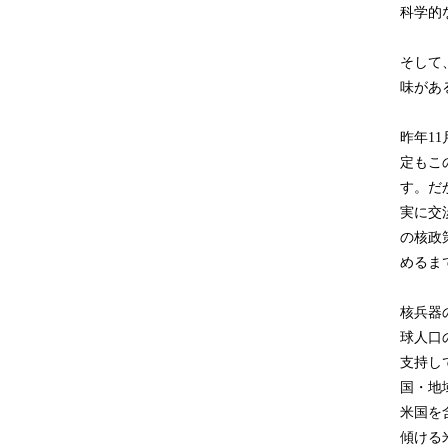
科学的
そして
味があ
昨年1
定もこ
す。だ
実に交
の核政
めるま
核兵器
球人口
支持し
国・地
米国を
傾ける