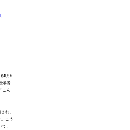
l
）
る8月6
被爆者
「こん
価され、
す。こう
いて、