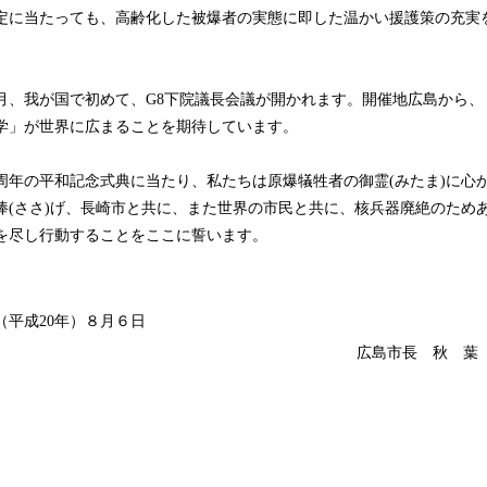
定に当たっても、高齢化した被爆者の実態に即した温かい援護策の充実
。
月、我が国で初めて、G8下院議長会議が開かれます。開催地広島から、
学」が世界に広まることを期待しています。
3周年の平和記念式典に当たり、私たちは原爆犠牲者の御霊(みたま)に心
捧(ささ)げ、長崎市と共に、また世界の市民と共に、核兵器廃絶のため
を尽し行動することをここに誓います。
年（平成20年）８月６日
広島市長 秋 葉