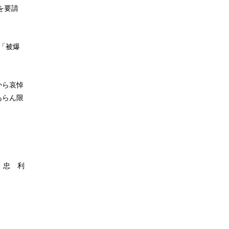
を要請
「被爆
から哀悼
あらん限
 忠 利