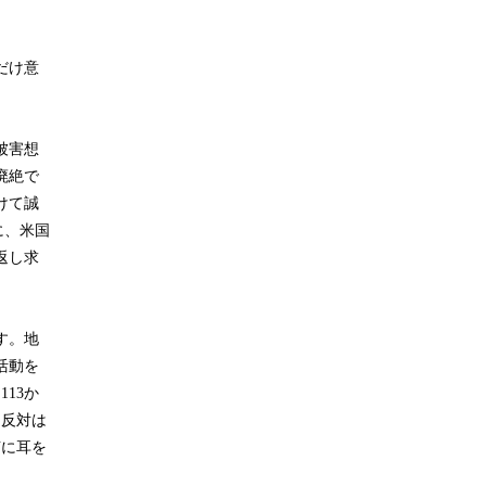
だけ意
被害想
廃絶で
けて誠
に、米国
返し求
す。地
活動を
13か
、反対は
声に耳を