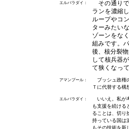
その通りで
エルバラダイ：
ランを濃縮
ループやコ
ターみたい
ゾーンをな
組みです。
後、核分裂
して核兵器
て狭くなっ
ブッシュ政権の
アマンプール：
Ｔに代替する構
いいえ。私が考
エルバラダイ：
も支援を続ける
ることは、切り
持っている国は
もその技術を新