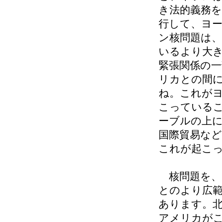
き法的義務
行して、ヨ
ン核問題は
いるより大
緊張関係の
リカとの間
ね。これが
こっている
ーブルの上
国際貿易な
これが起こ
核問題を、
とのより広
あります。
アメリカが