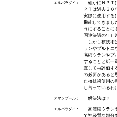
確かにＮＰＴに
エルバラダイ：
ＰＴは過去３０
実際に使用する
機能してきまし
うにすることに
国連決議の年）
しかし核技術は
ランやプルトニ
高縮ウランやプ
することと紙一
直して再評価す
の必要があると
た核技術使用の
し言っているわ
解決法は？
アマンプール：
高濃縮ウランや
エルバラダイ：
て神経質な部分