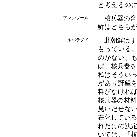
と考えるの
核兵器の脅
アマンプール：
鮮はどちら
北朝鮮はす
エルバラダイ：
もっている
のがない、
ば、核兵器
私はそうい
があり野望
料がなけれ
核兵器の材
見いだせな
在化してい
れだけの決
いては、「