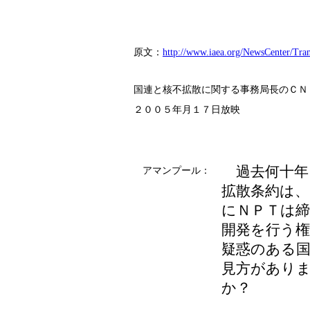
原文：
http://www.iaea.org/NewsCenter/Tra
国連と核不拡散に関する事務局長のＣＮ
２００５年月１７日放映
過去何十年
アマンプール：
拡散条約は
にＮＰＴは締
開発を行う
疑惑のある
見方があり
か？