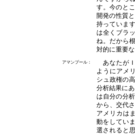
す。今のと
開発の性質
持っていま
は全くブラ
ね。だから
対的に重要
あなたがＩ
アマンプール：
ようにアメ
シュ政権の
分析結果に
は自分の分
から、交代
アメリカは
動をしてい
選されると