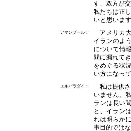
す。双方が
私たちは正
いと思いま
アメリカ大
アマンプール：
イランのよ
について情
間に漏れて
をめぐる状
い方になっ
私は提供さ
エルバラダイ：
いません。
ランは長い
と、イラン
れは明らか
事目的では