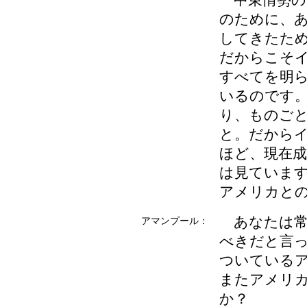
中東情勢の
のために、
してきたた
だからこそ
すべてを明
いるのです
り、ものご
と。だから
ほど、現在
は見ていま
アメリカと
あなたは常
アマンプール：
べきだと言
ついている
またアメリ
か？