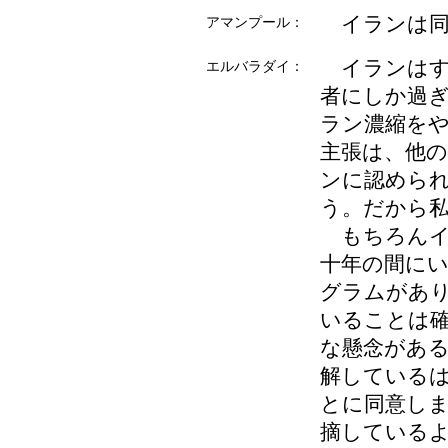
イランは同
アマンプール：
イランはす
エルバラダイ：
者にしか過
ラン濃縮を
主張は、他
ンに認めら
う。だから
もちろんイ
十年の間に
グラムがあ
いることは
な懸念があ
解している
とに同意し
摘している