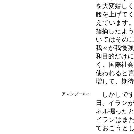
を大変嬉し
腰を上げて
えています
指摘したよ
いてはその
我々が我慢
和目的だけ
く、国際社
使われると
増して、期
しかしです
アマンプール：
日、イラン
ネル掘った
イランはま
ておこうと