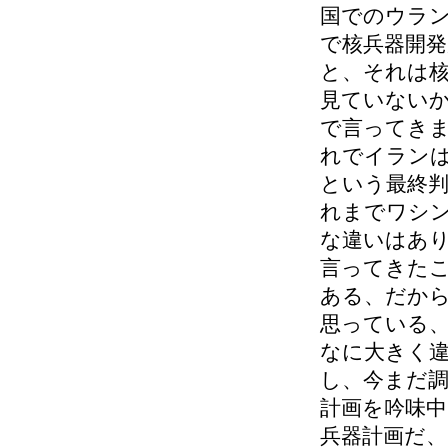
国でのウラ
で核兵器開
と、それは
見ていない
で言ってき
れでイラン
という最終
れまでワシ
な違いはあ
言ってきた
ある、だか
思っている
なに大きく
し、今まだ
計画を吟味
兵器計画だ