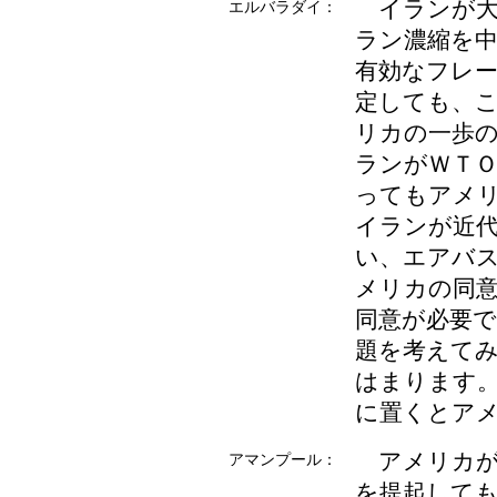
イランが大
エルバラダイ：
ラン濃縮を
有効なフレ
定しても、
リカの一歩
ランがＷＴＯ
ってもアメ
イランが近
い、エアバ
メリカの同
同意が必要
題を考えて
はまります
に置くとア
アメリカが
アマンプール：
を提起して