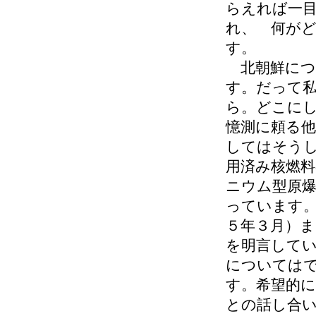
らえれば一
れ、 何が
す。
北朝鮮につ
す。だって
ら。どこに
憶測に頼る
してはそう
用済み核燃
ニウム型原
っています
５年３月）
を明言して
については
す。希望的に
との話し合