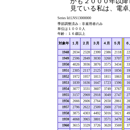
かも２０００年以降
見ている私は、電卓
Series Id:LNS13000000
季節調整済み：非雇用者のみ
単位は１０００人
年齢：１６歳以上
対象年
１月
２月
３月
４月
５月
６
1948
2034
2328
2399
2386
2118
22
1949
2596
2849
3030
3260
3707
37
1950
4026
3936
3876
3575
3434
33
1951
2305
2117
2125
1919
1856
19
1952
1972
1957
1813
1811
1863
18
1953
1839
1636
1647
1723
1596
16
1954
3077
3331
3607
3749
3767
35
1955
3157
2969
2918
3049
2747
27
1956
2666
2606
2764
2650
2861
28
1957
2796
2622
2509
2600
2710
28
1958
3875
4303
4492
5016
5021
49
1959
4068
3965
3801
3571
3479
34
1960
3615
3329
3726
3620
3569
37