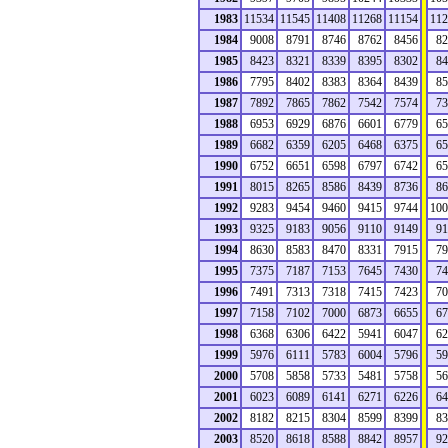
1983
11534
11545
11408
11268
11154
112
1984
9008
8791
8746
8762
8456
82
1985
8423
8321
8339
8395
8302
84
1986
7795
8402
8383
8364
8439
85
1987
7892
7865
7862
7542
7574
73
1988
6953
6929
6876
6601
6779
65
1989
6682
6359
6205
6468
6375
65
1990
6752
6651
6598
6797
6742
65
1991
8015
8265
8586
8439
8736
86
1992
9283
9454
9460
9415
9744
100
1993
9325
9183
9056
9110
9149
91
1994
8630
8583
8470
8331
7915
79
1995
7375
7187
7153
7645
7430
74
1996
7491
7313
7318
7415
7423
70
1997
7158
7102
7000
6873
6655
67
1998
6368
6306
6422
5941
6047
62
1999
5976
6111
5783
6004
5796
59
2000
5708
5858
5733
5481
5758
56
2001
6023
6089
6141
6271
6226
64
2002
8182
8215
8304
8599
8399
83
2003
8520
8618
8588
8842
8957
92