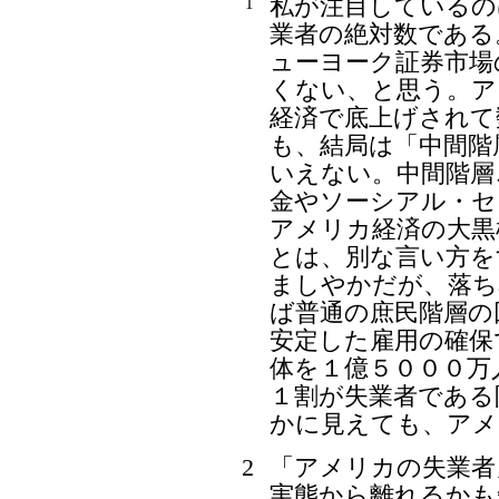
私が注目しているの
1
業者の絶対数である
ューヨーク証券市場
くない、と思う。ア
経済で底上げされて
も、結局は「中間階
いえない。中間階層
金やソーシアル・セ
アメリカ経済の大黒
とは、別な言い方を
ましやかだが、落ち
ば普通の庶民階層の
安定した雇用の確保
体を１億５０００万
１割が失業者である
かに見えても、アメ
2
「アメリカの失業者
実態から離れるかも