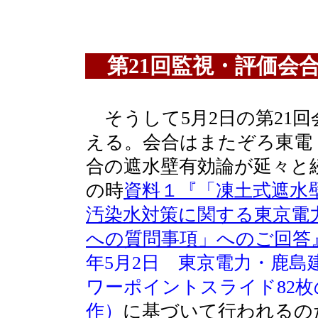
第21回監視・評価会
そうして5月2日の第21回
える。会合はまたぞろ東電
合の遮水壁有効論が延々と
の時
資料１『「凍土式遮水
汚染水対策に関する東京電
への質問事項」へのご回答
年5月2日 東京電力・鹿島
ワーポイントスライド82枚
作）
に基づいて行われるの