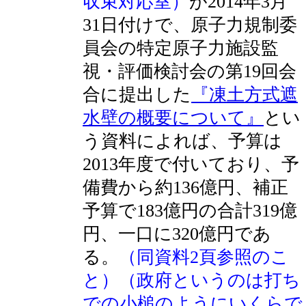
収束対応室）
が2014年3月
31日付けで、原子力規制委
員会の特定原子力施設監
視・評価検討会の第19回会
合に提出した
『凍土方式遮
水壁の概要について』
とい
う資料によれば、予算は
2013年度で付いており、予
備費から約136億円、補正
予算で183億円の合計319億
円、一口に320億円であ
る。
（同資料2頁参照のこ
と）（政府というのは打ち
での小槌のようにいくらで