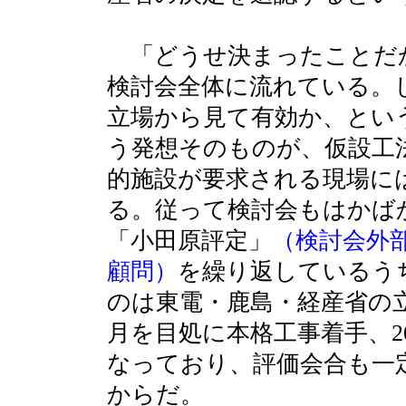
「どうせ決まったことだ
検討会全体に流れている。
立場から見て有効か、とい
う発想そのものが、仮設工
的施設が要求される現場に
る。従って検討会もはかば
「小田原評定」
（検討会外
顧問）
を繰り返しているう
のは東電・鹿島・経産省の立
月を目処に本格工事着手、2
なっており、評価会合も一
からだ。