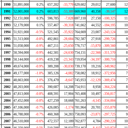
1990
51,891,000
0.2%
657,202
-33,779
629,602
29,012
27,600
12
1991
52,001,000
0.2%
603,813
-53,389
669,960
40,358
-39,147
12
1992
52,151,000
0.3%
596,785
-7,028
697,110
27,150
-100,325
11
1993
52,179,000
0.1%
557,467
-39,318
741,662
44,552
-184,195
10
1994
51,921,000
-0.5%
521,545
-35,922
764,669
23,007
-243,124
10
1995
51,513,000
-0.8%
492,861
-28,684
792,587
27,918
-299,726
9
1996
51,058,000
-0.9%
467,211
-25,650
776,717
-15,870
-309,560
9
1997
50,594,000
-0.9%
442,581
-24,630
754,151
-22,566
-311,570
8
1998
50,144,000
-0.9%
419,238
-23,343
719,954
-34,197
-300,716
8
1999
49,674,000
-0.9%
389,208
-30,030
739,170
19,216
-349,962
7
2000
49,177,000
-1.0%
385,126
-4,082
758,082
18,912
-372,956
7
2001
48,663,000
-1.0%
376,479
-8,647
745,953
-12,129
-369,474
7
2002
48,203,000
-0.9%
390,687
14,208
754,911
8,958
-364,224
8
2003
47,813,000
-0.8%
408,591
17,904
765,408
10,497
-356,817
8
2004
47,452,000
-0.8%
427,259
18,668
761,263
-4,145
-334,004
9
2005
47,106,000
-0.7%
426,085
-1,174
781,964
20,701
-355,879
9
2006
46,788,000
-0.7%
460,368
34,283
758,093
-23,871
-297,725
9
2007
46,510,000
-0.6%
472,557
12,189
762,877
4,784
-290,220
10