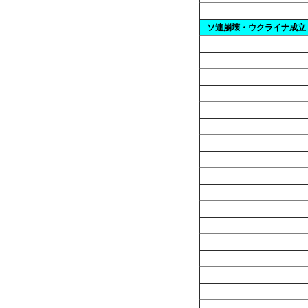
ソ連崩壊・ウクライナ成立