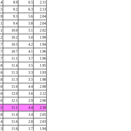
.4
8.9
6.5
2.11
.5
9.2
6.3
2.13
.9
9.3
5.6
2.04
.1
9.4
5.8
2.04
.1
10.0
5.1
2.02
.2
10.2
5.0
1.99
.7
10.5
4.2
1.94
.7
10.7
4.1
1.96
.7
11.1
3.7
1.96
.8
11.4
3.5
1.95
.6
11.3
3.3
1.93
.8
11.3
3.5
1.98
.0
11.6
4.4
2.08
.6
12.0
3.6
2.12
.0
12.1
2.9
2.06
.5
11.1
4.4
2.10
.8
11.4
3.4
2.05
.4
11.6
2.8
2.03
.3
11.6
1.7
1.94