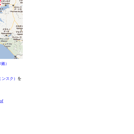
準拠）
ミンスク）
を
of