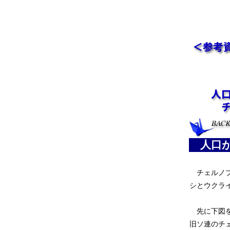
人口が
チェルノブ
シとウクラ
先に下図を
旧ソ連のチ