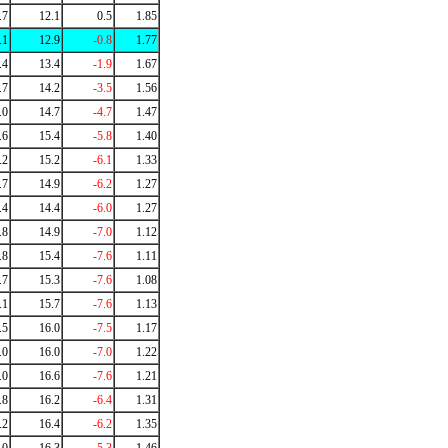
.7
12.1
0.5
1.85
.1
12.9
-0.8
1.77
.4
13.4
-1.9
1.67
.7
14.2
-3.5
1.56
.0
14.7
-4.7
1.47
.6
15.4
-5.8
1.40
.2
15.2
-6.1
1.33
.7
14.9
-6.2
1.27
.4
14.4
-6.0
1.27
.8
14.9
-7.0
1.12
.8
15.4
-7.6
1.11
.7
15.3
-7.6
1.08
.1
15.7
-7.6
1.13
.5
16.0
-7.5
1.17
.0
16.0
-7.0
1.22
.0
16.6
-7.6
1.21
.8
16.2
-6.4
1.31
.2
16.4
-6.2
1.35