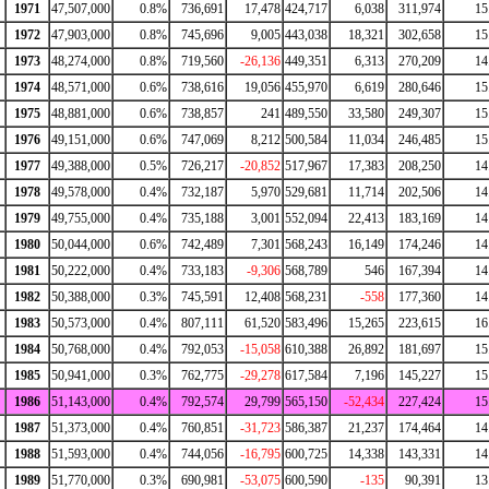
1971
47,507,000
0.8%
736,691
17,478
424,717
6,038
311,974
15
1972
47,903,000
0.8%
745,696
9,005
443,038
18,321
302,658
15
1973
48,274,000
0.8%
719,560
-26,136
449,351
6,313
270,209
14
1974
48,571,000
0.6%
738,616
19,056
455,970
6,619
280,646
15
1975
48,881,000
0.6%
738,857
241
489,550
33,580
249,307
15
1976
49,151,000
0.6%
747,069
8,212
500,584
11,034
246,485
15
1977
49,388,000
0.5%
726,217
-20,852
517,967
17,383
208,250
14
1978
49,578,000
0.4%
732,187
5,970
529,681
11,714
202,506
14
1979
49,755,000
0.4%
735,188
3,001
552,094
22,413
183,169
14
1980
50,044,000
0.6%
742,489
7,301
568,243
16,149
174,246
14
1981
50,222,000
0.4%
733,183
-9,306
568,789
546
167,394
14
1982
50,388,000
0.3%
745,591
12,408
568,231
-558
177,360
14
1983
50,573,000
0.4%
807,111
61,520
583,496
15,265
223,615
16
1984
50,768,000
0.4%
792,053
-15,058
610,388
26,892
181,697
15
1985
50,941,000
0.3%
762,775
-29,278
617,584
7,196
145,227
15
1986
51,143,000
0.4%
792,574
29,799
565,150
-52,434
227,424
15
1987
51,373,000
0.4%
760,851
-31,723
586,387
21,237
174,464
14
1988
51,593,000
0.4%
744,056
-16,795
600,725
14,338
143,331
14
1989
51,770,000
0.3%
690,981
-53,075
600,590
-135
90,391
13