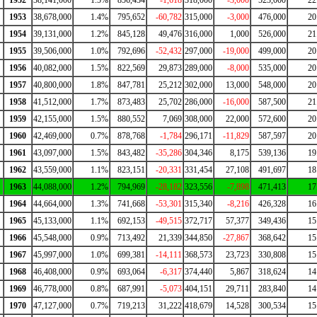
1952
38,141,000
1.5%
856,434
-1,618
318,000
-3,000
523,000
22
1953
38,678,000
1.4%
795,652
-60,782
315,000
-3,000
476,000
20
1954
39,131,000
1.2%
845,128
49,476
316,000
1,000
526,000
21
1955
39,506,000
1.0%
792,696
-52,432
297,000
-19,000
499,000
20
1956
40,082,000
1.5%
822,569
29,873
289,000
-8,000
535,000
20
1957
40,800,000
1.8%
847,781
25,212
302,000
13,000
548,000
20
1958
41,512,000
1.7%
873,483
25,702
286,000
-16,000
587,500
21
1959
42,155,000
1.5%
880,552
7,069
308,000
22,000
572,600
20
1960
42,469,000
0.7%
878,768
-1,784
296,171
-11,829
587,597
20
1961
43,097,000
1.5%
843,482
-35,286
304,346
8,175
539,136
19
1962
43,559,000
1.1%
823,151
-20,331
331,454
27,108
491,697
18
1963
44,088,000
1.2%
794,969
-28,182
323,556
-7,898
471,413
17
1964
44,664,000
1.3%
741,668
-53,301
315,340
-8,216
426,328
16
1965
45,133,000
1.1%
692,153
-49,515
372,717
57,377
349,436
15
1966
45,548,000
0.9%
713,492
21,339
344,850
-27,867
368,642
15
1967
45,997,000
1.0%
699,381
-14,111
368,573
23,723
330,808
15
1968
46,408,000
0.9%
693,064
-6,317
374,440
5,867
318,624
14
1969
46,778,000
0.8%
687,991
-5,073
404,151
29,711
283,840
14
1970
47,127,000
0.7%
719,213
31,222
418,679
14,528
300,534
15