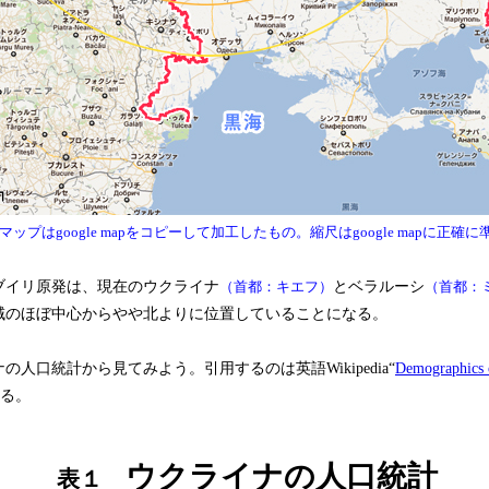
ップはgoogle mapをコピーして加工したもの。縮尺はgoogle mapに正確に
イリ原発は、現在のウクライナ
（首都：キエフ）
とベラルーシ
（首都：
域のほぼ中心からやや北よりに位置していることになる。
人口統計から見てみよう。引用するのは英語Wikipedia“
Demographics 
ある。
ウクライナの人口統計
表１