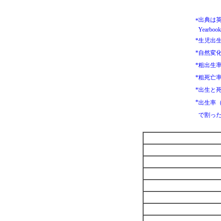
出典は英語
*
Yearboo
*
生児出
*
自然変
*
粗出生
*
粗死亡
*
出生と死
*
出生率
で割った