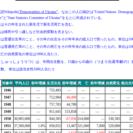
Wikipedia
”Demographics of Ukraine”
。なおこの人口統計は”United Nations. Demograph
ks”と”State Statistics Committee of Ukraine”をもとに作成されている。
生はその年生まれた新生児で新生児死亡を含む。
化は移民や引っ越しなど社会的変動を含まない。
率は普通出生率のこと。その年の出生をその年年央の総人口で割ったもの。単位は10
率は普通死亡率のこと。その年の死亡をその年年央の総人口で割ったもの。単位は10
亡の自然変化の単位は1000人当たり。
（しゅっしょうりつ）
（つまり出産年齢の）
は、年間出生数を、15歳から45歳の
数。 単位は該当女性1000人当たり
対象年
平均人口
前年増減
生児出生
前年増減
死 亡
前年増減
自然変化
粗出生
1946
―
―
753,493
―
―
―
―
―
1947
―
―
712,994
-40,499
―
―
―
―
1948
―
―
757,783
44,789
―
―
―
―
1949
―
―
911,641
153,858
―
―
―
―
1950
36,905,000
―
844,585
-67,056
314,000
―
530,585
22
1951
37,569,000
1.8%
858,052
13,467
321,000
7,000
529,000
22