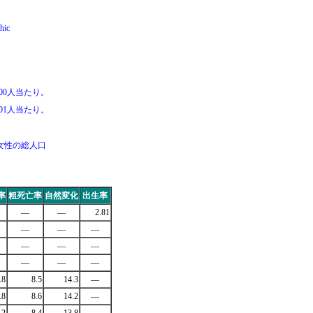
ic
00人当たり。
01人当たり。
女性の総人口
率
粗死亡率
自然変化
出生率
―
―
2.81
―
―
―
―
―
―
―
―
―
.8
8.5
14.3
―
.8
8.6
14.2
―