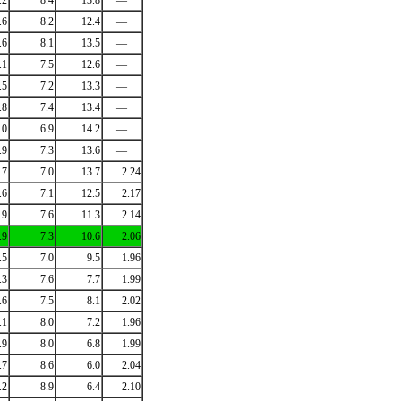
.2
8.4
13.8
―
.6
8.2
12.4
―
.6
8.1
13.5
―
.1
7.5
12.6
―
.5
7.2
13.3
―
.8
7.4
13.4
―
.0
6.9
14.2
―
.9
7.3
13.6
―
.7
7.0
13.7
2.24
.6
7.1
12.5
2.17
.9
7.6
11.3
2.14
.9
7.3
10.6
2.06
.5
7.0
9.5
1.96
.3
7.6
7.7
1.99
.6
7.5
8.1
2.02
.1
8.0
7.2
1.96
.9
8.0
6.8
1.99
.7
8.6
6.0
2.04
.2
8.9
6.4
2.10