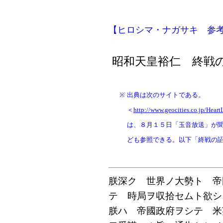
【ヒロシマ・ナガサキ 参
昭和天皇裕仁 終戦
※
出典は次のサイトである。
＜
http://www.geocities.co.jp/Hea
は、８月１５日「玉音放送」が
ども参照できる。以下「終戦の
朕深ク 世界ノ大勢ト 帝
テ 時局ヲ収拾セムト欲シ
朕ハ 帝國政府ヲシテ 米