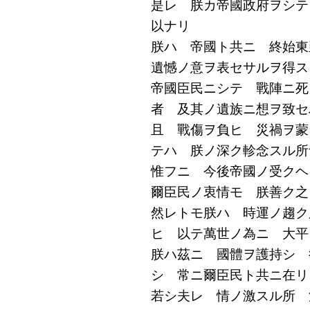
是レ 朕カ帝國政府ヲシテ
以ナリ
朕ハ 帝國ト共ニ 終始
遺憾ノ意ヲ表セサルヲ得ス
帝國臣民ニシテ 戰陣ニ死
者 及其ノ遺族ニ想ヲ致セ
且 戰傷ヲ負ヒ 災禍ヲ蒙
テハ 朕ノ深ク軫念スル所
惟フニ 今後帝國ノ受クヘ
爾臣民ノ衷情モ 朕善ク之
然レトモ朕ハ 時運ノ趨ク
ヒ 以テ萬世ノ為ニ 大平
朕ハ茲ニ 國體ヲ護持シ 
シ 常ニ爾臣民ト共ニ在リ
若シ夫レ 情ノ激スル所