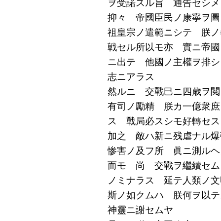
ヲ受諾スル旨 通告セシメ
抑々 帝國臣民ノ康寧ヲ圖
祖皇宗ノ遣範ニシテ 朕ノ
戦セル所以モ亦 實ニ帝國
ニ出テ 他國ノ主權ヲ排シ
志ニアラス
然ルニ 交戰巳ニ四歳ヲ閲
有司ノ勵精 朕カ一億衆庶
ス 戰局必スシモ好轉セス
加之 敵ハ新ニ残虐ナル
惨害ノ及フ所 眞ニ測ルヘ
而モ 尚 交戰ヲ繼續セム
ノミナラス 延テ人類ノ文
斯ノ如クムハ 朕何ヲ以テ
神靈ニ謝セムヤ