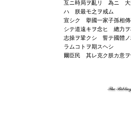
互ニ時局ヲ亂リ 為ニ 大
ハ 朕最モ之ヲ戒ム
宣シク 擧國一家子孫相傳
シテ道遠キヲ念ヒ 總力
志操ヲ鞏クシ 誓テ國體ノ
ラムコトヲ期スヘシ
爾臣民 其レ克ク朕カ意ヲ