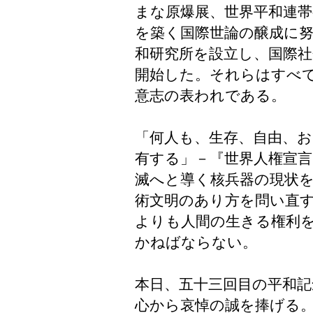
まな原爆展、世界平和連
を築く国際世論の醸成に
和研究所を設立し、国際
開始した。それらはすべ
意志の表われである。
「何人も、生存、自由、
有する」－『世界人権宣
滅へと導く核兵器の現状
術文明のあり方を問い直
よりも人間の生きる権利
かねばならない。
本日、五十三回目の平和記
心から哀悼の誠を捧げる