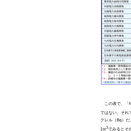
この表で、「N
ではない。それ
クレル（Bq）
3
1m
でみるとその