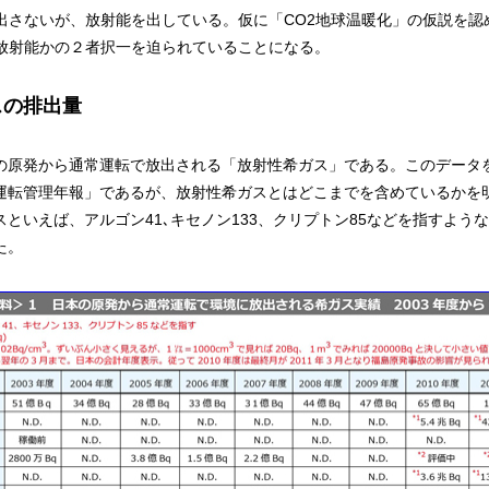
出さないが、放射能を出している。仮に「CO2地球温暖化」の仮説を認
か放射能かの２者択一を迫られていることになる。
スの排出量
原発から通常運転で放出される「放射性希ガス」である。このデータ
運転管理年報」であるが、放射性希ガスとはどこまでを含めているかを
といえば、アルゴン41､キセノン133、クリプトン85などを指すよう
た。