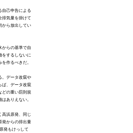
る自己申告による
全排気量を掛けて
初から放出してい
水からの基準で自
働をするしないに
みを作るべきだ。
る。データ改竄や
らば、データ改竄
などの重い罰則規
働はありえない。
く高浜原発、同じ
原発からの排出量
方原発もけっして