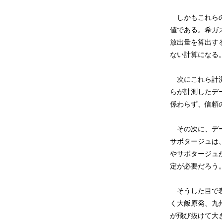
しかもこれらの
値である。希ガ
放出量を算出す
ない計算になる
次にこれら計測
らが計測したデ
係わらず、信頼
その次に、デー
サボタージュは
やサボタージュ
定が必要だろう
そうした目で表
く大飯原発、九
が飛び抜けて大き