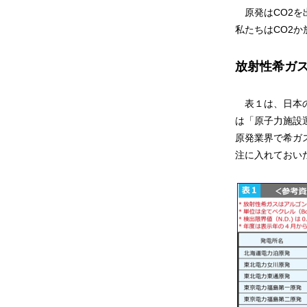
原発はCO2を
私たちはCO2
放射性希ガ
表１は、日本の
は「原子力施設
原発業界で希ガス
注に入れておい