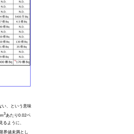
ない、という意味
3
m
あたり0.02ベ
見るように、
出限界値未満とし