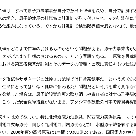
値は、すべて原子力事業者が自分で放出上限値を決め、自分で計測す
スの場合、原子炉建屋の排気筒に計測計が取り付けられ、その計測値に
る仕組みになっている。ですから計測計で検出限界値未満となれば、最
。
値がどこまで信頼のおけるものかという問題がある。原子力事業者が
ータがどこまで信頼のおけるものか、という問題である。 原発を再稼
のおける第三者機関が計測とそのデータの管理・公表に責任をもつ仕組
タ改竄やサボタージュは原子力業界では日常茶飯事だ、という点であ
、住民にとっては生命・健康に係わる死活問題だという点を重く見るな
が発覚した場合は、原子炉設置許可の取り消しや責任者に対する刑事罰
。こうした安全保障措置がないまま、フクシマ事故後の日本で原発再稼
１を眺めて欲しい。特に北海道電力泊原発、関西電力美浜原発、同じ
州電力玄海原発、同じく九州電力川内原発など加圧水型原子炉を有する
い。2008年度の高浜原発は1年間で9300億Bqである。四国電力の伊