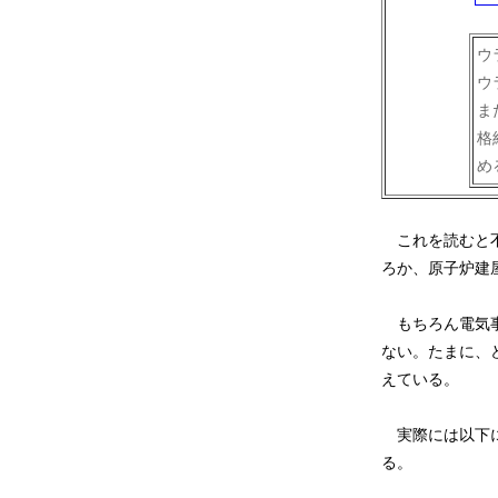
ウ
ウ
ま
格
め
これを読むと
ろか、原子炉建
もちろん電気事
ない。たまに、
えている。
実際には以下に
る。