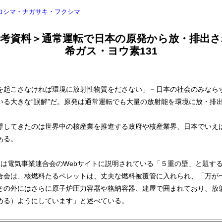
ロシマ・ナガサキ・フクシマ
参考資料＞通常運転で日本の原発から放・排出さ
希ガス・ヨウ素131
起こさなければ環境に放射性物質をださない」－日本の社会のみなら
いる大きな“誤解”だ。原発は通常運転でも大量の放射能を環境に放・排
してきたのは世界中の核産業を推進する政府や核産業界、日本でいえ
ある。
は電気事業連合会のWebサイトに説明されている「５重の壁」と題す
合会は、核燃料たるペレットは、丈夫な燃料被覆管に入れられ、「万が
その外にはさらに原子炉圧力容器や格納容器、建屋で囲まれており、放
める）ようにしています」と述べている。