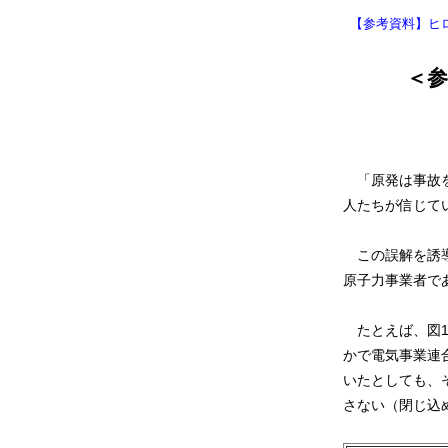
【参考資料】ヒ
＜
「原発は事故を
人たちが信じて
この誤解を誘導
原子力事業者で
たとえば、図1
かで電気事業連
いたとしても、
さない（閉じ込