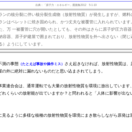
出典：「原子力・エネルギー」図面集2012 5-1-10
ランの核分裂に伴い核分裂生成物（放射性物質）が発生しますが、燃料
ランはペレットに焼き固められ、かつ丈夫な被覆管に入れられています
た、万 一被覆管に穴が開いたとしても、その外はさらに原子炉圧力容器
納容器、原子炉建屋で囲まれており、放射性物質を外へ出さない（閉じ
る）ようにして います。
不測の事態
さえ起きなければ、放射性物質は、
（たとえば事故や操作ミス）
屋の外に絶対に漏れないものだと思い込まされてしまう。
業連合会は、通常運転でも大量の放射性物質を環境に放出しています
どれくらいの放射能が出ていますか？と問われると「人体に影響が出な
見るように多様な核種の放射性物質を環境にまき散らしながら原発は