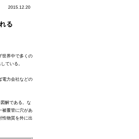
2015.12.20
れる
ず世界中で多くの
出している。
ば電力会社などの
る図解である。な
一被覆管に穴があ
射性物質を外に出