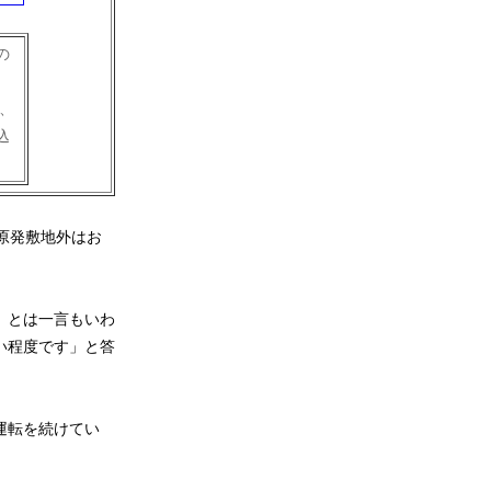
の
。
、
込
原発敷地外はお
、とは一言もいわ
い程度です」と答
運転を続けてい