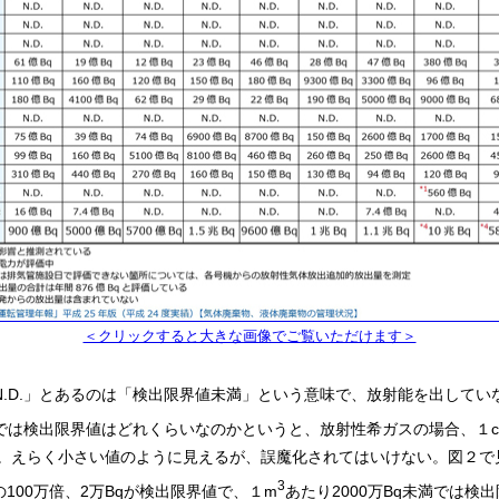
＜クリックすると大きな画像でご覧いただけます＞
.D.」とあるのは「検出限界値未満」という意味で、放射能を出してい
では検出限界値はどれくらいなのかというと、放射性希ガスの場合、１c
だ。えらく小さい値のように見えるが、誤魔化されてはいけない。図２で
3
100万倍、2万Bqが検出限界値で、１m
あたり2000万Bq未満では検