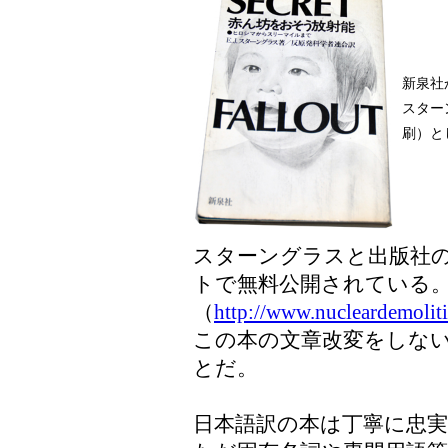
新泉社か
スター
刷）と
スターングラスと出版社
トで無料公開されている
（
http://www.nucleardemolit
この本の文章改変をしな
とだ。
日本語訳の本は丁寧に忠