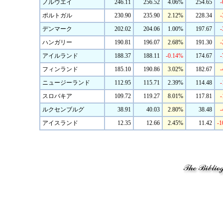
ノルウエイ
246.11
256.52
4.06%
254.65
-
ポルトガル
230.90
235.90
2.12%
228.34
-
デンマーク
202.02
204.06
1.00%
197.67
-
ハンガリー
190.81
196.07
2.68%
191.30
-
アイルランド
188.37
188.11
-0.14%
174.67
-
フィンランド
185.10
190.86
3.02%
182.67
-
ニュージーランド
112.95
115.71
2.39%
114.48
-
スロバキア
109.72
119.27
8.01%
117.81
-
ルクセンブルグ
38.91
40.03
2.80%
38.48
-
アイスランド
12.35
12.66
2.45%
11.42
-1