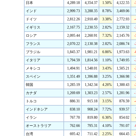
日本
4,289.18
4,354.37
1.50%
4,122.55
-
インド
2,999.73
3,288.35
8.78%
3,469.06
ドイツ
2,812.26
2,910.49
3.38%
2,772.93
-
イギリス
2,167.75
2,230.55
2.82%
2,159.32
-
ロシア
2,095.44
2,260.91
7.32%
2,145.76
-
フランス
2,070.22
2,130.38
2.82%
2,086.74
-
ブラジル
1,845.37
1,981.21
6.86%
1,973.63
-
イタリア
1,794.59
1,814.56
1.10%
1,749.95
-
メキシコ
1,494.91
1,548.01
3.43%
1,505.21
-
スペイン
1,351.49
1,396.88
3.25%
1,366.98
-
韓国
1,285.19
1,342.34
4.26%
1,300.43
-
カナダ
1,269.69
1,303.23
2.57%
1,281.96
-
トルコ
886.31
915.18
3.15%
876.59
-
インドネシア
838.10
908.24
7.72%
939.57
イラン
767.70
819.80
6.36%
854.02
オーストラリア
762.66
795.31
4.10%
791.07
-
台湾
695.42
711.42
2.25%
664.45
-