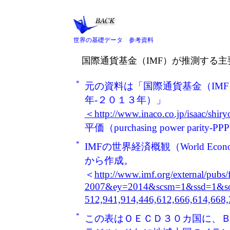
世界の基礎データ 参考資料
国際通貨基金（IMF）が推測する
*
元の資料は「国際通貨基金（IM
年-２０１３年）」
＜http://www.inaco.co.jp/isaac/sh
平価（purchasing power p
*
IMFの世界経済概観（World Eco
から作成。
＜
http://www.imf.org/external/pubs
2007&ey=2014&scsm=1&ssd=1&so
512,941,914,446,612,666,614,668
*
この表はＯＥＣＤ３０カ国に、