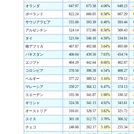
オランダ
647.97
675.38
4.06%
649.23
-
ポーランド
622.24
666.05
6.58%
667.29
サウジアラビア
555.06
593.39
6.46%
593.44
アルゼンチン
524.14
572.86
8.50%
569.43
-
タイ
521.04
546.10
4.59%
534.81
-
南アフリカ
467.87
492.68
5.04%
495.69
パキスタン
406.04
439.56
7.63%
454.74
エジプト
404.29
442.64
8.66%
462.67
コロンビア
378.56
396.58
4.54%
400.27
ベルギー
377.22
389.52
3.16%
378.12
-
マレーシア
359.27
384.12
6.47%
374.13
-
スエーデン
335.36
341.87
1.90%
330.32
-
ギリシャ
324.36
341.13
4.92%
343.61
オーストリア
316.01
328.57
3.82%
321.72
-
スイス
301.18
312.75
3.70%
306.32
-
チェコ
248.60
262.17
5.18%
255.34
-