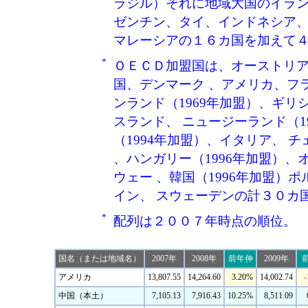
ラジル）それに地域大国のイラ
ゼンチン、タイ、インドネシア
マレーシアの１６カ国を加えて
*
ＯＥＣＤ加盟国は、オーストリア
国、デンマーク 、アメリカ、フラ
ンランド（1969年加盟）、ギリ
スランド、 ニュージーランド（1
（1994年加盟）、イタリア、 
、ハンガリー（1996年加盟）、
ウェー 、韓国（1996年加盟）ポ
イン、 スウェーデンの計３０カ
*
配列は２００７年時点の順位。
国名（または地域名）
2007年
2008年
前年伸
2009年
アメリカ
13,807.55
14,264.60
3.20%
14,002.74
-
中国（本土）
7,105.13
7,916.43
10.25%
8,511.09