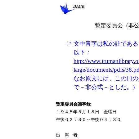
暫定委員会（非公式
文中青字は私の註である
（＊
以下：
http://www.trumanlibrary.o
large/documents/pdfs/38.
なお原文には、この日の会合は“
で－非公式－とした。
暫定委員会議事録
１９４５年５月１８日 金曜日
午後０２：３０～午後０４：３０
出 席 者