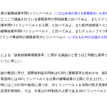
衆の被曝線量年間1ミリシーベルト
（これは全身の受ける影響度合いを表
字とここで議論されている避難基準の実効線量と比べてみよ。またドイ
量年間0.3ミリシーベルトが上限」と比べてみよ。また欧州放射線リスク
被曝線量年間0.1ミリシーベルト」と比べてみよ。またチェルノブイリ
フクシマ事故時の避難基準20ミリシーベルト
（いずれもICRPの定義する
による「放射線被曝避難基準」に関する議論かと思うほど苛酷な基準
というに等しい。
故の教訓に学び、国際核利益共同体はICRPに避難基準を改めさせ、核
緊急時には100ミリシーベルトを公衆の被曝線量の上限に引き上げた。1
時にはこのICRPの勧告に基づき、20ミリシーベルトを当時の民主党政
災害対策指針」では、今度はICRP勧告の上限である100ミリシーベル
。