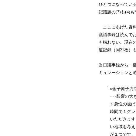
ひとつになってい
記議題の(3)も(
ここにあげた資料
議議事録は読んでお
も構わない。現在
速記録（同21枚）
当日議事録から一
ミュレーションと
「
○金子原子力
･･･影響の
す急性の被ば
時間で１グレ
いただきます
い地域を考え
が１つです」