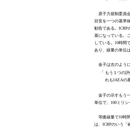
原子力規制委員会が
目安を一つの基準候
勧告である。ICR
基になっている。
している。10時間
あり、線量の単位
金子は次のように
「
もう１つの評
れもIAEA
金子の示すもう一
単位で、100ミリ
等価線量で10時間
は、ICRPのいう