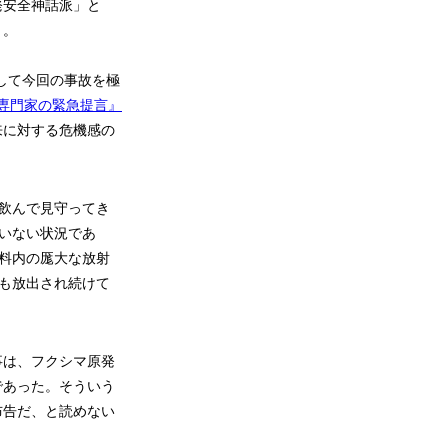
発安全神話派」と
う。
して今回の事故を極
子力専門家の緊急提言』
来に対する危機感の
飲んで見守ってき
いない状況であ
料内の厖大な放射
も放出され続けて
事は、フクシマ原発
であった。そういう
布告だ、と読めない