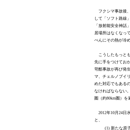
フクシマ事故後、
して「ソフト路線
「放射能安全神話
居場所はなくなっ
ぺんにその熱が冷め
こうしたもっとも
先に手をつけてお
苛酷事故が再び発
マ、チェルノブイ
めた対応でもある
なければならない
圏（約80km圏）
2012年10月2
と、
(1)
新たな原