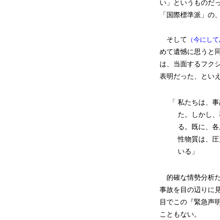
い」というものだ
「国際標準派」の
そして
（今にして
めて遺憾に思うと
は、当面するフク
表明だった、とい
「
私たちは、事
た。しかし、
る。既に、各
性物質は、圧
いる」
的確な情勢分析だ
事故を目の辺りに
目でこの『緊急声
こともない。