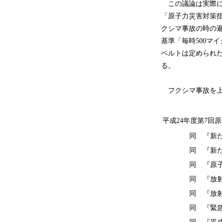
この議論は実際には
「原子力災害対策
クシマ事故の時の
基準「毎時500マ
ベルトは定められた
る。
フクシマ事故を上
平成24年度第7回
同 『新
同 『新
同 『原
同 『放
同 『放
同 『緊