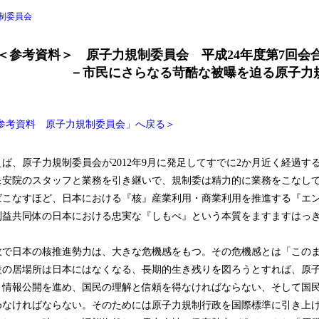
制委員会
＜参考資料＞ 原子力規制委員会 平成24年度第7回会
にさらなる苛酷な被曝を迫る原子力規
参考資料 原子力規制委員会」へ戻る＞
いえば、原子力規制委員会が2012年9月に発足してすでに2か月近く経過
保安院のスタッフと業務を引き継いで、規制委は精力的に業務をこなし
ばこなすほど、日本における『核』産業利用・商業利用を推進する『エ
利益共同体の日本における忠実な『しもべ』という本質をますますはっ
で日本の核推進勢力は、大きな危機感をもつ。その危機感とは「この
設の居場所は日本にはなくなる、長期的生き残りを図ろうとすれば、原
、情報公開を進め、国民の理解と信頼を得なければならない、そして国
めなければならない。そのためには原子力規制行政を国際標準に引き上