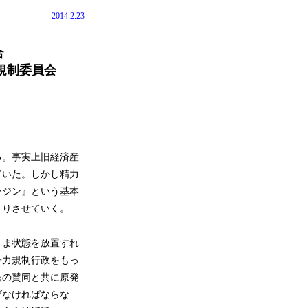
2014.2.23
合
制委員会
する。事実上旧経済産
ていた。しかし精力
ンジン』という基本
きりさせていく。
まま状態を放置すれ
子力規制行政をもっ
民の賛同と共に原発
げなければならな