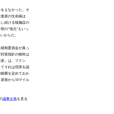
るをえなかった。そ
推進派の生命線は
出し続ける核施設の
部の“地元”もいっ
ないからだ。
力規制委員会が真っ
害対策指針の根幹は
準派」は、フクシ
してそれは現実を認
難範囲を定めておか
原発から50マイル
の
議事次第
を見る