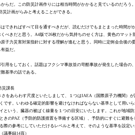
るからだ。この防災計画作りには相当時間がかかると見ているのだろう
4)も防災計画がらみと考えることができる。
はできればすべて目を通すべきだが、読むだけでもまとまった時間が
くべきだと思う。A4版で26枚だから気持ちのせく方は、黄色のマット
の原子力災害対策指針に対する理解が進むと思う。同時に定例会合後の
も有益だ。
部引用をしておく。話題はフクシマ事故並の苛酷事故が発生した場合の
避難基準の話である。
防災課長
大きさをあらわす尺度といたしまして、１つはIAEA（国際原子力機関）
くです。いわゆる確定的影響を避けなければならない基準として用いら
イという、臓器の被ばく線量を１つの目安にいたします。これが地域防
ときのPAZ（予防的防護措置を準備する区域）、予防的にすぐに避難を
る際の参考にしていただけるレベルと考えて、そのような基準を設定い
（議事録14頁）