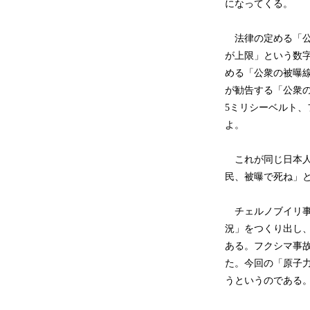
になってくる。
法律の定める「公
が上限」という数
める「公衆の被曝線
が勧告する「公衆の
5ミリシーベルト、
よ。
これが同じ日本人
民、被曝で死ね」
チェルノブイリ事
況」をつくり出し、
ある。フクシマ事故
た。今回の「原子力
うというのである