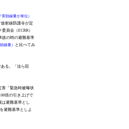
す実効線量が単位）
ツ放射線防護令が定
委員会（ECRR）
事故の時の避難基準
実効線量）
と比べてみ
である。「汝ら臣
災害「緊急時被曝状
00倍の引き上げで
権は避難基準とし
トを避難基準としよ