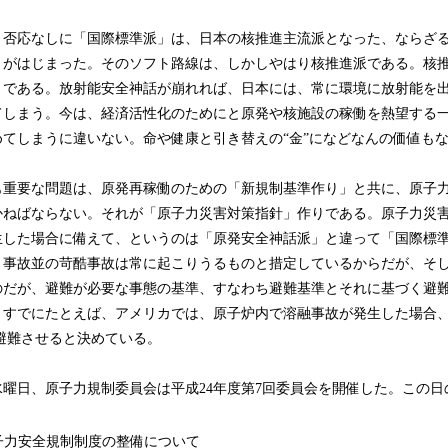
否応なしに「国際標準派」は、日本の核推進主流派となった、ならざ
」がはじまった。そのソフト路線は、しかしやはり核推進派である。核
」である。放射能安全神話が崩れれば、日本には、常に環境に放射能を
てしまう。今は、経済活性化のためにと原発や核施設の稼働を熱望する一
てしまうに違いない。命や健康と引き替えの“金”になどなんの価値も
重要な問題は、原発再稼働のための「新規制基準作り」と共に、原子
かねばならない。それが「原子力災害対策指針」作りである。原子力災
生した場合に備えて、というのは「原発安全神話派」と違って「国際標
リ事故並の苛酷事故は常に起こりうるものと措定しているからだが、そ
のだが、避難が必要な事態の基準、すなわち避難基準とそれに基づく避
。すでにたとえば、アメリカでは、原子炉内で溶融事故が発生した場合、
を避難させると決めている。
4日水曜日、原子力規制委員会は平成24年度第7回委員会を開催した。この日
子力安全規制制度の整備について