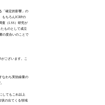
る「確定的影響」の
もちろんICRPの
調査（LSS）研究が
ったものとして成立
影響の度合いのことで
準がございます。こ
すなわち実効線量の
だ。
量にしてもこれ以上
症状の出てくる領域