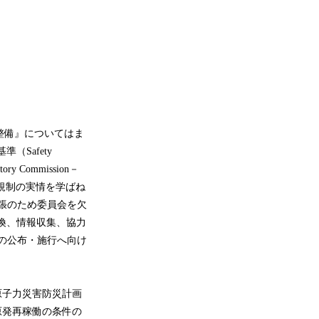
整備』についてはま
Safety
 Commission－
の規制の実情を学ばね
張のため委員会を欠
換、情報収集、協力
月の公布・施行へ向け
原子力災害防災計画
原発再稼働の条件の