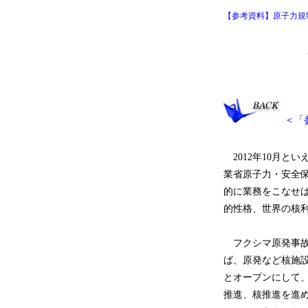
【参考資料】原子力規
－市民
＜「
2012年10月と
業省原子力・安全
的に業務をこなせ
的性格、世界の核
フクシマ原発事故
ば、原発など核施
とオープンにして
推進、核推進を進