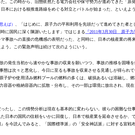
った。この時から、旧態依然たる電力会社や保守勢力が進めてきた「原
、日本における核推進路線をめぐる対立とバトルが始まった、といえよ
思えば）
、「はじめに、原子力の平和利用を先頭だって進めてきた者と
同時に国民に深く陳謝いたします」ではじまる
『2011年3月30日 原
シマ事故への直接の危機感の表明だった、と同時に、日本の核産業の将
えよう。この緊急声明は続けて次のようにいう。
故の発生当初から速やかな事故の収束を願いつつ、事故の推移を固唾を
事態は次々と悪化し、今日に至るも事故を収束させる見通しが得られて
原子炉や使用済み燃料プールの燃料の多くは、破損あるいは溶融し、燃
力容器や格納容器内に拡散・分布し、その一部は環境に放出され、現在
ったし、この情勢分析は現在も基本的に変わらない。彼らの困難な仕
見た日本の国民の信頼をいかに回復し、日本で核産業を延命させるか、
明』を今読んでみると、「国際標準派」の「安全神話派」に対する宣戦