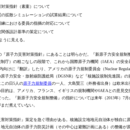
害対策指針（素案）について
質の拡散シミュレーションの試算結果について
訓練における委員の指摘の対応について
波関係設計基準の策定について
ように見える。
)の『原子力災害対策指針』にあることは明らかだ。『新原子力安全規制
制庁）の粗ごなしの段階で、これから国際原子力機関（IAEA）の安全基準（
国内向けに『翻訳』したり、アメリカの原子力規制委員会（Nuclear Regulatory
の原子力安全・放射線防護総局（DGSNR）など『核施設規制先進国』
この日5人の
原子力規制委員
の一人、大島賢三（外務省出身）は欧米出
目的は、アメリカ、フランス、イギリスの規制機関やIAEAとの意見交
った。『新原子力安全規制整備』の指針については来年（2013年）7
がまだ煮えていない。
害対策指針』策定を急ぐ理由がある。核施設立地地元自治体が独自に
、地元自治体の原子力防災計画（その中心は避難計画にある）の整備が