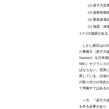
(2)
原子力災
(3)
放射性物
(4)
緊急派遣
(5)
地震・津
と5つの議題がある
しかし眼目は(2
だ事務方（原子力規
Standard）を日本
NRC）やフランス
ばならない。現実に
席している。出張の
の取り付けが目的だ
て準備中ではある
一方、『原子力災
を作る必要があり