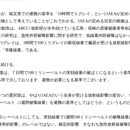
、核災害での避難の基準を「10時間で１グレイ」というIAEAが定め
補として考えていることがこれでわかる。IAEAの定める目安の根拠は、
Pの勧告は、ABCC=放影研が永年続けている広島・長崎の原爆被爆者寿命
この研究は、急性外部被曝影響に関する研究で、低線量内部被曝はなか
で1グレイは、1時間で100ミリグレイの吸収線量で臓器が受ける放射線
は「等価線量」である。
続ける。
価は、７日間で100ミリシーベルトの実効線量の被ばくになるという基
の基準で示しております、避難が必要になる基準でございます」
つの選択肢は、やはりIAEAのいう全身が受ける放射線影響の度合い、
シーベルト（1週間被曝線量）を避難の基準としてはどうか、というもの
1シーベルトにしても、実効線量で1週間100ミリシーベルトの被曝線
「確率的影響」のレベルではない。確定的影響、すなわち急性放射線被曝