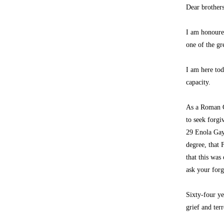
Dear brothers
I am honoure
one of the gr
I am here tod
capacity.
As a Roman Ca
to seek forgi
29 Enola Gay
degree, that 
that this was
ask your forg
Sixty-four ye
grief and ter