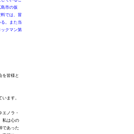
広島市の仮
資料では、冒
いる。また当
ロックマン第
会を皆様と
ています。
９エノラ・
、私は心の
師であった