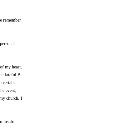
 we remember
 personal
 of my heart,
he fateful B-
 certain
the event,
 my church, I
o inspire