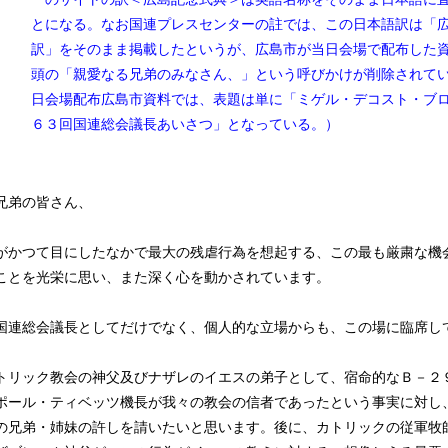
とになる。なお国連プレスセンターの註では、この日本語訳は「
訳」をそのまま掲載したというが、広島市が当日会場で配布した
頭の「親愛なる兄弟のみなさん、」という呼びかけが削除されて
日会場配布広島市資料では、表題は単に「ミゲル・デコスト・ブ
６３回国連総会議長あいさつ」となっている。）
兄弟の皆さん、
がかつて目にしたなかで最大の残虐行為を想起する、この最も厳粛な機
ことを光栄に思い、また深く心を動かされています。
国連総会議長としてだけでなく、個人的な立場からも、この場に臨席し
トリック教会の神父及びナザレのイエスの弟子として、宿命的なＢ－２
ポール・ティベッツ機長が我々の教会の信者であったという事実に対し
の兄弟・姉妹の許しを請いたいと思います。後に、カトリックの従軍牧