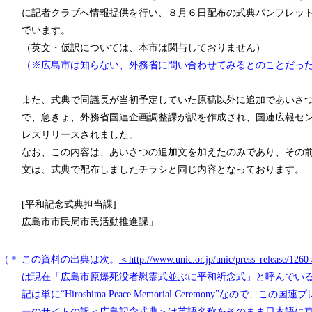
に記者クラブへ情報提供を行い、８月６日配布の式典パンフレッ
でいます。
（英文・仮訳については、本市は関与しておりません）
（※広島市は知らない、外務省に問い合わせてみるとのことだっ
また、式典で同議長が当初予定していた原稿以外に追加であいさ
で、急きょ、外務省国連企画調整課が訳を作成され、国連広報セ
レスリリースされました。
なお、この内容は、あいさつの追加文を加えたのみであり、その
文は、式典で配布しましたチラシと同じ内容となっております。
[平和記念式典担当課]
広島市市民局市民活動推進課」
（＊
この資料の出典は次。
＜http://www.unic.or.jp/unic/press_release/126
は現在「広島市原爆死没者慰霊式並ぶに平和祈念式」と呼んでい
記は単に“Hiroshima Peace Memorial Ceremony”なので、この国
ーのサイトの訳＜広島記念式典＞は英語名称をそのまま日本語に