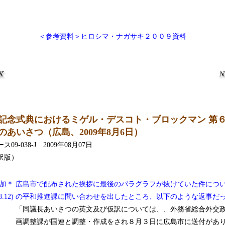
＜参考資料＞ヒロシマ・ナガサキ２００９資料
記念式典におけるミゲル・デスコト・ブロックマン 第
のあいさつ（広島、2009年8月6日）
09-038-J 2009年08月07日
訳版）
加＊
広島市で配布された挨拶に最後のパラグラフが抜けていた件につ
.12)
の平和推進課に問い合わせを出したところ、以下のような返事だ
「同議長あいさつの英文及び仮訳については、、外務省総合外交
画調整課が国連と調整・作成をされ８月３日に広島市に送付があ