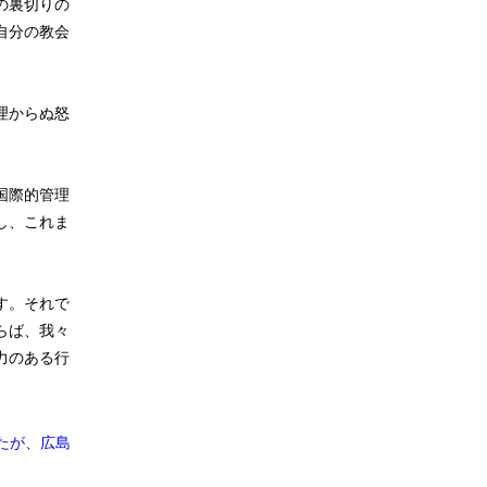
の裏切りの
自分の教会
理からぬ怒
国際的管理
し、これま
す。それで
らば、我々
力のある行
たが、広島
）