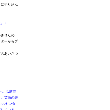
トに折り込ん
た。）
つされたの
ンターからプ
前のあいさつ
0＞
。広島市
る。英語の表
連プレスセンタ
直しているこ