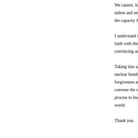
We cannot, ha
unless and un
the capacity 
I understand t
faith with th
convincing ac
Taking into a
nuclear bomb
forgiveness a
convene the n
process to le
world.
Thank you.