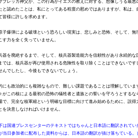
ザブレッカ神父が、この行為がイエスの教えに対する、想像しうる最悪
たと認めたことは、私にとってある程度の慰めではありますが、私は、
て皆様に許しを求めます。
原子爆弾による破壊という恐ろしい現実は、悲しみと恐怖、そして、無
こす力を全く失っていません。
兵器を廃絶するまで、そして、核兵器製造能力を信頼性があり永続的な
までは、核兵器が再び使用される危険性を取り除くことはできないです
せんでしたし、今後もできないでしょう。
的にも政治的にも複雑なもので、難しい課題であることは理解していま
々がこの核による最初の恐怖の犠牲者と遺族との誓いを守ろうとするな
場で、完全な核軍縮という明確な目標に向けて進み始めるために、説得
とを決意しなければいけません。
下は国連プレスセンターのテキストではちゃんと日本語に翻訳されてい
が当日参加者に配布した資料からは、日本語の翻訳が抜け落ちている。