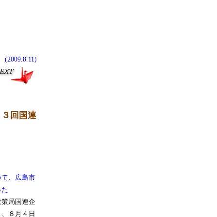
(2009.8.11)
６３回国連
いて、広島市
った
政策局国連企
り、８月４日