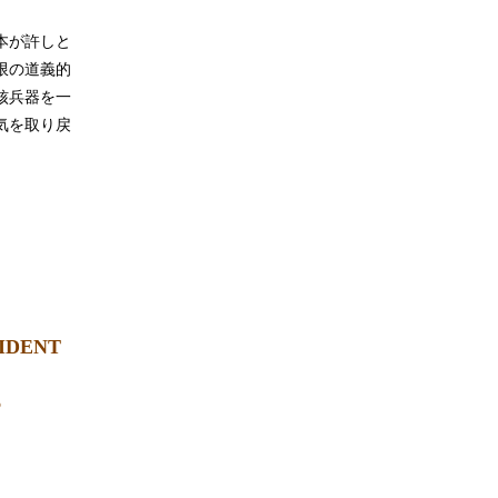
本が許しと
限の道義的
核兵器を一
気を取り戻
IDENT
6