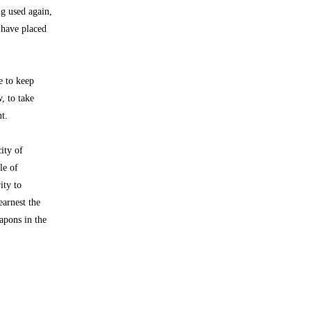
ng used again,
 have placed
re to keep
, to take
t.
ity of
le of
ity to
earnest the
apons in the