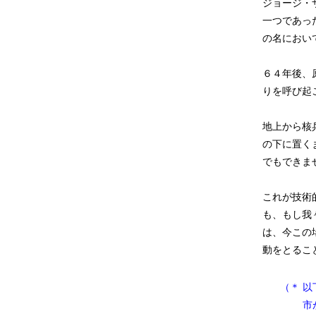
ジョージ・
一つであっ
の名におい
６４年後、
りを呼び起
地上から核
の下に置く
でもできま
これが技術
も、もし我
は、今この
動をとるこ
（＊
以
市