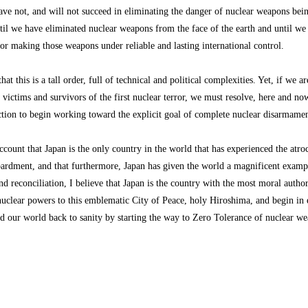
ve not, and will not succeed in eliminating the danger of nuclear weapons bei
til we have eliminated nuclear weapons from the face of the earth and until we
for making those weapons under reliable and lasting international control.
hat this is a tall order, full of technical and political complexities. Yet, if we a
e victims and survivors of the first nuclear terror, we must resolve, here and now
tion to begin working toward the explicit goal of complete nuclear disarmamen
ccount that Japan is the only country in the world that has experienced the atroc
ardment, and that furthermore, Japan has given the world a magnificent examp
nd reconciliation, I believe that Japan is the country with the most moral author
uclear powers to this emblematic City of Peace, holy Hiroshima, and begin in 
ad our world back to sanity by starting the way to Zero Tolerance of nuclear we