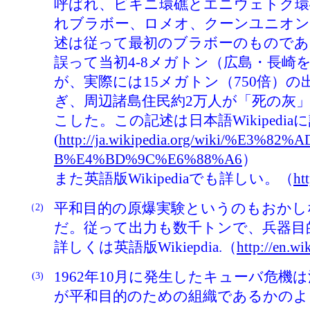
呼ばれ、ビキニ環礁とエニウェトク環
れブラボー、ロメオ、クーンユニオン
述は従って最初のブラボーのものであ
誤って当初4-8メガトン（広島・長崎を
が、実際には15メガトン（750倍）
ぎ、周辺諸島住民約2万人が「死の灰
こした。この記述は日本語Wikipedia
(
http://ja.wikipedia.org/wiki/%
B%E4%BD%9C%E6%88%A6
）
また英語版Wikipediaでも詳しい。（
ht
平和目的の原爆実験というのもおかし
（2)
だ。従って出力も数千トンで、兵器目
詳しくは英語版Wikiepdia.（
http://en.w
1962年10月に発生したキューバ危
(3)
が平和目的のための組織であるかのよ