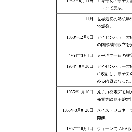
1952年6月14日
世界最初の原子力
ロトンで完成。
11月
世界最初の熱核爆
で爆発。
1953年12月8日
アイゼンハワー大
の国際機関設立を
1954年3月1日
太平洋で一連の核
1954年8月30日
アイゼンハワー大
に改訂し、原子力
める内容となった
1955年1月10日
原子力発電デモ用
発電実験原子炉建
1955年8月8ｰ20日
スイス・ジュネー
開催。
1957年10月1日
ウィーンでIAEA