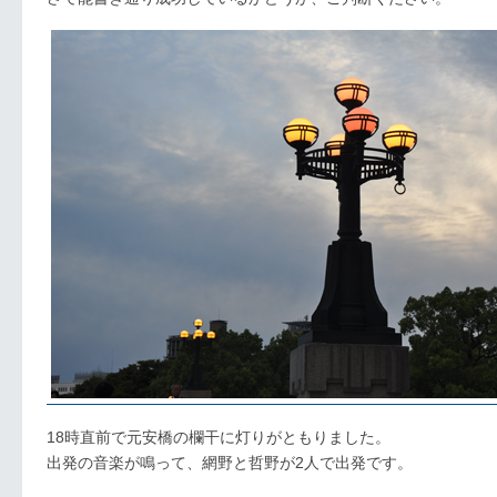
18時直前で元安橋の欄干に灯りがともりました。
出発の音楽が鳴って、網野と哲野が2人で出発です。