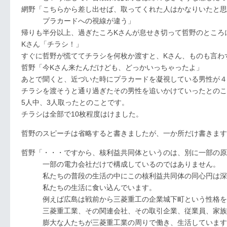
網野「こちらから差し出せば、取ってくれた人はかなりいたと思
プラカードへの視線が違う」
帰りも半分以上、過ぎたころKさんが息せき切って哲野のところ
Kさん「チラシ！」
すぐに哲野が慌ててチラシを何枚か渡すと、Kさん、ものも言わ
哲野「今Kさん来たんだけども、どっかいっちゃったよ」
あとで聞くと、近づいた時にプラカードを凝視している男性が４
チラシを渡そうと通り過ぎたその男性を追いかけていったとのこ
5人中、3人取ったとのことです。
チラシは全部で10枚程度はけました。
哲野のスピーチは省略すると書きましたが、一か所だけ書きます
哲野「・・・ですから、核利益共同体というのは、別に一部の原
一部の電力会社だけで構成しているのではありません。
私たちの普段の生活の中にこの核利益共同体の同心円は深
私たちの生活に食い込んでいます。
例えば広島は戦前から三菱重工の企業城下町という性格を
三菱重工業、その関連会社、その取引企業、従業員、家族
膨大な人たちが三菱重工業の周りで働き、生活しています