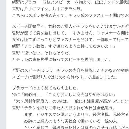
網野はプラカード2枚とスピーカーを抱えて、ほぼチンドン屋状
哲野は片手にマイク、片手にチラシ袋。
こちらはズボラを決め込んで、チラシ袋のファスナーも開けてお
スピーチ開始早々、妙齢のご婦人がチラシをいただけますかと哲
哲野が慌てて袋を差し出して、「すみません、ファスナーを開け
女性は慌てずにっこりとファスナーを開けて、一部取って行って
網野「チラシ数枚、すぐ渡せるように持ってなさいよ！」
哲野「違いない。それもそうだ」
とチラシの束を片手に持ってスピーチを再開しました。
哲野のスピーチはほぼ、チラシの内容を解説したものなので省略
スピーチは哲野1人ではじめから終わりまで担当しました。
プラカードはよく見てもらえました。
特に「同心円」、「こんなおいしい商売はやめられない」
「六ヶ所村年間歳入」の3枚は、一般にも注目度が高かったよう
哲野「チラシを取りに来た人の顔ぶれが今日は全然違う。
まず、ビジネスマン風というよりも、経営者風、元経営者
妙齢のご婦人のような実社会で働いている一線の人、
という感じで、普段原発反対とは縁のなさそうな感じだっ