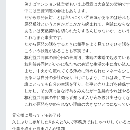
例えばマンション経営者もいま上得意は大企業の契約です
中には三菱関連の会社もあります。
だから原発反対、とは言いにくい雰囲気があるのは紛れも
原発反対というと何かどこかから睨まれて、利益にならな
あるいは突然契約を切られたりするんじゃないか、という
これもまた事実です。
だから原発の話をするときは相手をよく見てひそひそ話をし
こういう状況があることも事実です。
核利益共同体の同心円の最周辺、末端の末端で起きている
核利益共同体がいかに私たちの身近な生活の中に食い込ん
また、中央から流れてくる薄めに薄められたマネーを少し
あるいは自分の会社の売り上げにしよう、これは決して一
誰にとっても自分の生活を守り、仕事と売り上げを確保す
しかし、その真っ当な行為をみんなが一生懸命やればやる
核利益共同体の中に知らず知らず入り込み抜け出せなくな
これが原発をやめられない理由の大きなひとつになってい
元安橋に帰ってデモ終了後
久しぶりに参加したKさんと3人で事務所でおしゃべりしている
仕事を終えた原田さんが参加