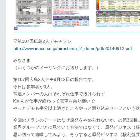
▽第107回広島2人デモチラシ
http://www.inaco.co.jp/hiroshima_2_demo/pdf/20140912.pdf
みなさま
（いくつかのメーリングにお送りします。）
第107回広島2人デモ9月12日の報告です。
今日は参加者が3人。
常連メンバーの人はそれぞれ仕事で抜けられず、
Kさんが仕事が終わって電車を乗り継いで
やっとデモも半分以上過ぎたころやっと滑り込みセーフという状
今回のチラシのテーマはなぜ原発をやめられないか、の第3回目
業界グループごとに見ていく方法ではなくて、原発ビジネス（核
思い切って俯瞰してみよう、そうすると原発ビジネス（核利益共