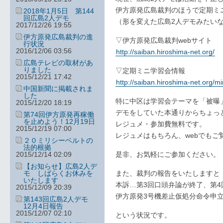
伊方原発広島裁判のほうで定期ミ
2018年1月5日 第144
回広島2人デモ
（形を変えた広島2人デモみたい
2017/12/26 19:55
伊方原発広島裁判の進
▽伊方原発広島裁判webサイト
行状況
2016/12/06 03:56
http://saiban.hiroshima-net.org/
広島テレビの取材があ
りました
▽定期ミニ学習会情報
2015/12/21 17:42
http://saiban.hiroshima-net.org/mi
中国新聞に掲載されま
した
特に中区は学習会テーマを「被曝
2015/12/20 18:19
デモをしていた本通りからちょっ
第74回伊方原発再稼働
を止めよう！12月19日
レジュメ・参加費無料です。
2015/12/19 07:00
レジュメはもちろん、webでもご
２０ミリシーベルトの
法的根拠
2015/12/14 02:09
是非、お気軽にご参加ください。
【お知らせ】広島2人デ
モ しばらくお休みを
また、裁判の報告をいたしますと
いたします
本訴…第3回口頭弁論が終了、第4
2015/12/09 20:39
伊方原発3号機差止仮処分命令申
第143回広島2人デモ
12月4日報告
2015/12/07 02:10
という状況です。