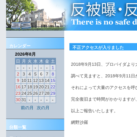
カレンダー
不正アクセスが入りました
2026年8月
日
月
火
水
木
金
土
2018年9月13日、プロバイダ
-
-
-
-
-
-
1
2
3
4
5
6
7
8
調べて見ますと、2018年9月1
9
10
11
12
13
14
15
16
17
18
19
20
21
22
それによって大量のアクセスを呼
23
24
25
26
27
28
29
完全復旧まで時間がかかりますが
30
31
-
-
-
-
-
前の月
次の月
以上ご報告いたします。
網野沙羅
分類一覧