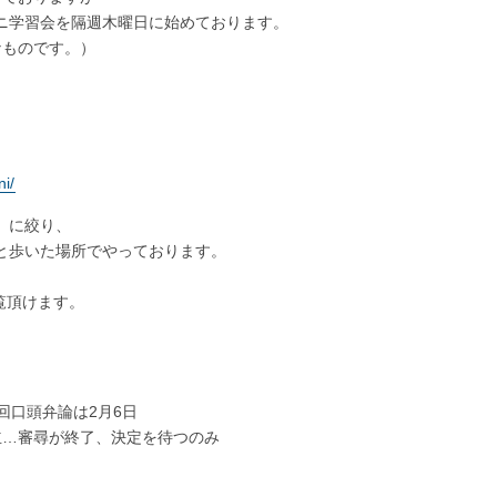
ニ学習会を隔週木曜日に始めております。
なものです。）
ni/
」に絞り、
と歩いた場所でやっております。
覧頂けます。
回口頭弁論は2月6日
立…審尋が終了、決定を待つのみ