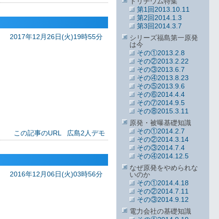
トリチウム特集
第1回2013.10.11
第2回2014.1.3
第3回2014.3.7
2017年12月26日(火)19時55分
シリーズ福島第一原発
は今
その①2013.2.8
その②2013.2.22
その③2013.6.7
その④2013.8.23
その⑤2013.9.6
その⑥2014.4.4
その⑦2014.9.5
その⑧2015.3.11
原発・被曝基礎知識
その①2014.2.7
この記事のURL
広島2人デモ
その②2014.3.14
その③2014.7.4
その④2014.12.5
なぜ原発をやめられな
2016年12月06日(火)03時56分
いのか
その①2014.4.18
その②2014.7.11
その③2014.9.12
電力会社の基礎知識