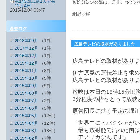
第143回広島2人デモ
仮処分決定の際は、是非、多くの
12月4日
2015/12/04 09:47
網野沙羅
過去ログ
2018年09月
（1件）
広島テレビの取材がありました
2017年12月
（1件）
2016年12月
（1件）
広島テレビの取材がありま
2015年12月
（8件）
2015年11月
（8件）
伊方原発の運転差止を求め
2015年10月
（5件）
広島テレビの取材がありま
2015年09月
（9件）
放映は本日の18時15分
2015年08月
（7件）
3分程度の枠をとって放映
2015年07月
（2件）
2015年06月
（3件）
原告団長に就く予定の堀江
2015年05月
（12件）
「世界中にヒバクシャがい
2015年04月
（12件）
最も放射能で汚れた国は
2015年03月
（13件）
アメリカなんです」
2015年02月
（7件）