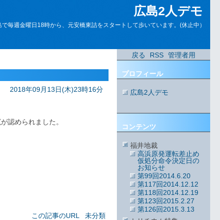
広島2人デモ
島で毎週金曜日18時から、元安橋東詰をスタートして歩いています。(休止中）
戻る
RSS
管理者用
プロフィール
2018年09月13日(木)23時16分
広島2人デモ
竄が認められました。
コンテンツ
福井地裁
高浜原発運転差止め
仮処分命令決定日の
お知らせ
第99回2014.6.20
第117回2014.12.12
第118回2014.12.19
第123回2015.2.27
第126回2015.3.13
この記事のURL
未分類