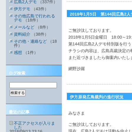
広島2人デモ
（337件）
伊方デモ
（43件）
2018年1月5日 第144回広島2
その他広島で行われる
デモ
（18件）
メールなど
（8件）
ご無沙汰しております。
資料紹介
（38件）
2018年1月5日金曜日 18:00～19:
その他・連絡など
（18
第144回広島2人デモ特別版を行
件）
チラシの内容は、広島高裁決定の
感想
（1件）
また近づきましたら御案内いたし
網野沙羅
ログ検索
伊方原発広島裁判の進行状況
最近の記事
みなさま
不正アクセスが入りま
ご無沙汰しております。
した
現在、広島2人デモは活動を中止
2018/09/13 23:16