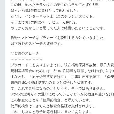
この日、配ったチラシはこの男性のも含めてわずか3部。
残った7部は仲間に資料として配りました。
ただし、インターネット上はこのチラシが大ヒット。
今日まで9日の間にページビューが約4万。
やっぱりおかしいと思ってた人は結構いたということです。
哲野のスピーチはプラカードを説明する方針でいきました。
以下哲野のスピーチの抜粋です。
▽哲野のスピーチ
＝＝＝＝＝＝＝＝＝
プラカードにもありますように、現在福島原発事故後、原子力規
規制基準適合のためには、3つの許認可を取得しなければなりま
すなわち、「原子炉設置変更許可」「工事計画変更認可」「保安
川内原発1号機は現在この３つを取得した状態です。
で、これで合格になるのかというと、そうではありません。
3つの許認可がその通りになっているかどうかの検査を受けなけ
この検査のことを「使用前検査」と呼んでいます。
使用前検査は、きちんと検査合格証が交付されます。
これ、ちゃんと原子炉等規制法に書いてあります。