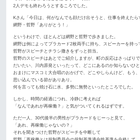
2人デモも終わろうとするころでした。
Kさん「今日は、何がなんでも顔だけ出そうと、仕事を終えたら
網野・哲野「ありがとう！」
というわけで、ほとんどは網野と哲野で歩きました。
網野は例によってプラカード2枚両手に持ち、スピーカーを持っ
哲野がスピーチとチラシ撒きをずっと担当。
哲野のスピーチはあとでご紹介しますが、町の反応はさっぱりで
だいたい、川内原発といったって、どこにあるのか知らないひと
おまけにマスコミ大合唱のおかげで、どこやしらんけど、もう、
思い込んでいる節がありあり。
何を言っても焼け石に水、多勢に無勢といったところでした。
しかし、時間の経過につれ、冷静に考えれば
「なんであれが再稼働？」と気がついてくれるはずです。
ただ一人、30代後半の男性がプラカードをじーっと見て、
「あれ、再稼働じゃないの？」
それを聞きつけた哲野がスピーチを中断して
哲野「再稼働とは規制委員会の規制基準適合性基準を合格して