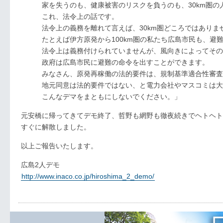
家を失うのも、健康被害のリスクを負うのも、30km圏の
これ、法令上の話です。
法令上の義務を離れて言えば、30km圏どころではありま
たとえば伊方原発から100km圏の私たち広島市民も、避難
法令上は義務付けられていませんが、風向きによってその
政府は広島市民に避難の命令を出すことができます。
みなさん、原発再稼働の法的要件は、規制基準適合性審査
地元同意は法的要件ではない、と電力会社やマスコミは大
こんなデマをまともにしないでください。」
元安橋に帰ってきてデモ終了、哲野も網野も徹夜続きでヘトヘト
すぐに解散しました。
以上ご報告いたします。
広島2人デモ
http://www.inaco.co.jp/hiroshima_2_demo/