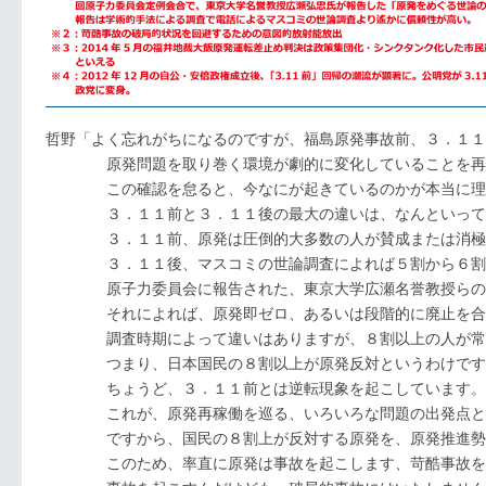
哲野「よく忘れがちになるのですが、福島原発事故前、３．１１
原発問題を取り巻く環境が劇的に変化していることを再度
この確認を怠ると、今なにが起きているのかが本当に理解
３．１１前と３．１１後の最大の違いは、なんといっても
３．１１前、原発は圧倒的大多数の人が賛成または消極
３．１１後、マスコミの世論調査によれば５割から６割が原
原子力委員会に報告された、東京大学広瀬名誉教授らの学
それによれば、原発即ゼロ、あるいは段階的に廃止を合
調査時期によって違いはありますが、８割以上の人が常に
つまり、日本国民の８割以上が原発反対というわけです
ちょうど、３．１１前とは逆転現象を起こしています。
これが、原発再稼働を巡る、いろいろな問題の出発点とな
ですから、国民の８割上が反対する原発を、原発推進勢力は
このため、率直に原発は事故を起こします、苛酷事故を起こ