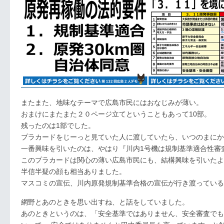
またまた、地味なテーマで広島市民にはおなじみが薄い。
おまけにまたまた２０ページ立てということもあって10部。
残ったのは1部でした。
プラカードをじーっと見ていた人に渡していたら、いつのまにか
一番興味を引いたのは、やはり『川内1号機は規制基準適合性審
このプラカードは関心の薄い広島市民にも、結構興味を引いたよ
半信半疑の顔も相当ありました。
マスコミの宣伝、川内原発規制基準合格の宣伝が行き渡っている
網野とあのときを思い出すね、と話をしていました。
あのときというのは、「安全基準ではありません、安全審査でも