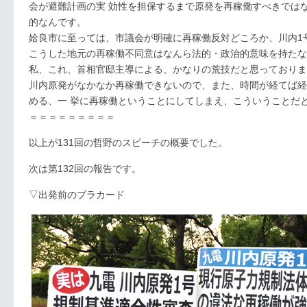
会が避難計画の実 効性を担保するまで原発を再稼働すべきでは
的なんです。
姶良市に至っては、市議会が明確に再稼働反対どころか、川内1
こうした地元の再稼働不同意はなんら法的・政治的意味を持たな
私、これ、首相官邸主導による、かなりの荒技だと思っておりま
川内原発がなかなか再稼働できないので、また、時間が経てば経
める、一 挙に再稼働ということにしてしまえ、こういうことだ
＝＝＝＝＝＝＝＝＝
以上が131回の哲野のスピーチの概要でした。
次は第132回の報告です。
▽出発前のプラカード