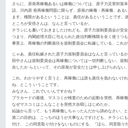
さらに、原発再稼働あるいは稼働については、原子力災害対策本
話、川内原 発再稼働問題に限らず、原発の稼働・再稼働、ある
ます。権限があるとい うことは、責任があるということです。
ところが安倍さんは、なんと言っているか。
チラシにも書いておきましたけれども、原子力規制委員会が安全
つまり、内閣総理大臣に与えられた政治判断権限を全く使うつも
事実上、再稼働の判断責任を規制委員会に転嫁している、これが
じゃあ、責任転嫁された原子力規制委員会はなんと言っているか
田中さんは規制委員会は再稼働については一切判断しない、規制
合したか らといって、その原発が安全だとは申し上げられない
これ、わかりやすく言うと、再稼働には誰も責任を負わないけれ
ね、とこう いうことです。
みなさん、これでいいんですかね？
プラカードの最後、マスコミが検査のための起動を突然、再稼働
なぜマスコミはこんなことを突然大合唱しはじめたか。
結論から言って、もう再稼働しちゃったんだから諦めなさい、と
第二の目的は、こっちのほうが大事なんですけども、チラシにも
付け、 この同意取り付けをないものにする、『ほら、同意取り