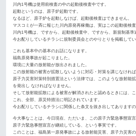
川内1号機は使用前検査の中の起動後検査中です。
起動というのは、原子炉起動です。
なるほど、原子炉を起動しなけば、起動後検査はできません。
マスコミが一斉に報じた川内原発再稼働は、実はこの起動後検査
川内1号機は、ですから、起動後検査中、ですから、新規制基準
今お配りしているチラシに規制委員会とのやりとりを掲載してい
これも基本中の基本のお話になります。
福島原発事故が起こりました。
環境に大量の放射能が放出されました。
この放射能の被害が拡散しないように対応・対策を講じなければ
原子力災害対策特別措置法という法律では、このような放射能拡
を発出し なければなりません。
そして放射能拡散による被害が解消されたと認めるときには、こ
これ、全部、原災特措法に明記されています。
今お配りしているチラシに関係した条文を抜き出してありますの
今大事なことは、今日現在、ただいま、この原子力緊急事態宣言
原子力緊急事態宣言が継続している、という事実です。
このことは、福島第一原発事故による放射能災害、原子力災害の