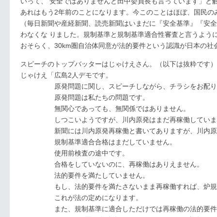
いって、 安全ではありませんと田中委員長も言っています」と
あれはもう2年前のことになります。今このことはほぼ、国民の
（毎日新聞や産経新聞、読売新聞はいまだに『安全基準』『安全
わなくな りました。規制基準と規制基準適合性審査と言うよう
おそらく、30km圏自治体同意が法的要件という認識が日本の社
スピーチのトップバッターはじゃけえさん。（以下は抜粋です）
じゃけえ「広島2人デモです。
原発問題に関し、スピーチしながら、チラシをお配り
原発問題は私たちの問題です。
無関心であっても、無関係ではありません。
しつこいようですが、川内原発はまだ再稼働していま
新聞には川内原発再稼働と書いてありますが、川内原発
規制基準適合合格はまだしていません。
使用前検査の途中です。
合格をしていないのに、再稼働はありえません。
法的要件を満たしていません。
もし、法的要件を満たさないまま再稼働すれば、炉規制法
これが法の定めになります。
また、規制基準に適合しただけでは再稼働の法的要件を