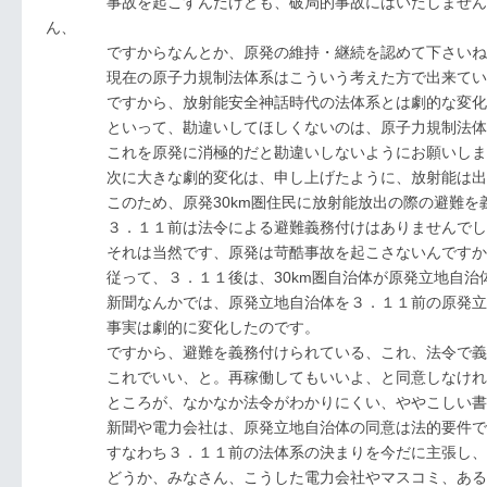
事故を起こすんだけども、破局的事故にはいたしません、そ
ん、
ですからなんとか、原発の維持・継続を認めて下さいね、
現在の原子力規制法体系はこういう考えた方で出来てい
ですから、放射能安全神話時代の法体系とは劇的な変化
といって、勘違いしてほしくないのは、原子力規制法体系
これを原発に消極的だと勘違いしないようにお願いしま
次に大きな劇的変化は、申し上げたように、放射能は出しま
このため、原発30km圏住民に放射能放出の際の避難を義
３．１１前は法令による避難義務付けはありませんでし
それは当然です、原発は苛酷事故を起こさないんですか
従って、３．１１後は、30km圏自治体が原発立地自治体
新聞なんかでは、原発立地自治体を３．１１前の原発立地
事実は劇的に変化したのです。
ですから、避難を義務付けられている、これ、法令で義務付
これでいい、と。再稼働してもいいよ、と同意しなければ原
ところが、なかなか法令がわかりにくい、ややこしい書き
新聞や電力会社は、原発立地自治体の同意は法的要件で
すなわち３．１１前の法体系の決まりを今だに主張し、我
どうか、みなさん、こうした電力会社やマスコミ、あるい