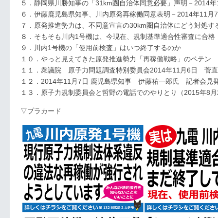
５．静岡県川勝知事の「31km圏自治体同意必要」声明－2014年1
６．伊藤鹿児島県知事、川内原発再稼働同意表明－2014年11月
７．原発推進勢力は、不同意宣言の30km圏自治体にどう対処す
８．そもそも川内1号機は、今現在、規制基準適合性審査に合格
９．川内1号機の「使用前検査」はいつ終了するのか
１０．やっと見えてきた原発推進勢力「再稼働戦略」のペテン
１１．衆議院 原子力問題調査特別委員会2014年11月6日 菅
１２．2014年11月7日 鹿児島県知事 伊藤祐一郎氏 記者会見
１３．原子力規制委員会と哲野の電話でのやりとり（2015年8月
▽プラカード