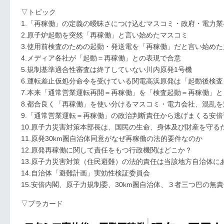
▽トピック
1.「再稼働」の定義の曖昧さにつけ込むマスコミ・政府・電力
2.原子炉起動を突然「再稼働」と言い始めたマスコミ
3.使用前検査のための起動・発送電を「再稼働」だと言い始めた
4.メディア各社が「起動＝再稼働」との表現で合意
5.規制基準適合性審査は終了していない川内原発1号機
6.運転差止仮処分命令を受けている関電高浜原発は「起動後検
7.本来「通常営業運転再開＝再稼働」を「検査起動＝再稼働」
8.都合良く「再稼働」を使い分けるマスコミ・電力会社、混乱
9.「通常営業運転＝再稼働」の政治判断責任から逃げまくる安
10.原子力災害対策本部長は、国民の生命、身体及び財産を守
11.原発30km圏自治体同意がなぜ再稼働の法的要件なのか
12.原発再稼働に関して責任をもつ行政機関はどこか？
13.原子力災害対策（住民避難）の法的責任は当該地方自治体に
14.自治体「避難計画」実効性検証委員会
15.安倍内閣、原子力規制委、30km圏自治体、３者三つ巴の無
▽プラカード