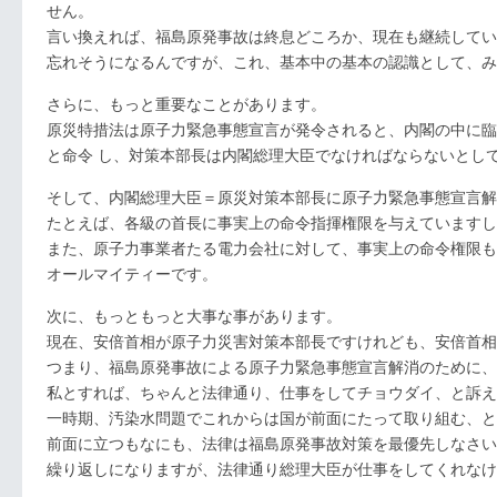
せん。
言い換えれば、福島原発事故は終息どころか、現在も継続してい
忘れそうになるんですが、これ、基本中の基本の認識として、み
さらに、もっと重要なことがあります。
原災特措法は原子力緊急事態宣言が発令されると、内閣の中に臨
と命令 し、対策本部長は内閣総理大臣でなければならないとし
そして、内閣総理大臣＝原災対策本部長に原子力緊急事態宣言解
たとえば、各級の首長に事実上の命令指揮権限を与えていますし
また、原子力事業者たる電力会社に対して、事実上の命令権限も
オールマイティーです。
次に、もっともっと大事な事があります。
現在、安倍首相が原子力災害対策本部長ですけれども、安倍首相
つまり、福島原発事故による原子力緊急事態宣言解消のために、
私とすれば、ちゃんと法律通り、仕事をしてチョウダイ、と訴え
一時期、汚染水問題でこれからは国が前面にたって取り組む、と
前面に立つもなにも、法律は福島原発事故対策を最優先しなさい
繰り返しになりますが、法律通り総理大臣が仕事をしてくれなけ