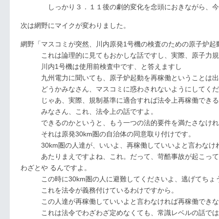
しっかり３．１１後の劇的変化を念頭におきながら、今起
次は網野にマイクが変わりました。
網野「マスコミが突然、川内原発1号機の検査のための原子炉起
これは論理的に見てもおかしな話ですし、実際、原子力規
川内1号機は使用前検査中です、と答えますし
九州電力に聞いても、原子炉起動を再稼働ということは出
どうかみなさん、マスコミに惑わされないようにしてくだ
じゃあ、実際、規制基準に適合すれば法令上再稼働できる
みなさん、これ、法令上の話ですよ。
できるのかというと、もう一つの法的要件を満たさなけれ
それは原発30km圏の自治体の同意取り付けです。
30km圏の人達が、いいよ、再稼働していいよと言わなけれ
あたりまえですよね、これ。だって、苛酷事故が起こって、
わざとや るんですよ。
この時に30km圏の人に避難してくださいよ、逃げてちょ
これを法令が義務付けているわけですから。
この人達が再稼働していいよと言わなければ再稼働できな
これは法令でわざわざ定めなくても、常識レベルの話では