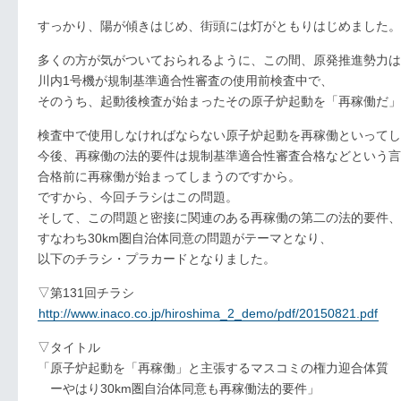
すっかり、陽が傾きはじめ、街頭には灯がともりはじめました。
多くの方が気がついておられるように、この間、原発推進勢力
川内1号機が規制基準適合性審査の使用前検査中で、
そのうち、起動後検査が始まったその原子炉起動を「再稼働だ」
検査中で使用しなければならない原子炉起動を再稼働といってし
今後、再稼働の法的要件は規制基準適合性審査合格などという言
合格前に再稼働が始まってしまうのですから。
ですから、今回チラシはこの問題。
そして、この問題と密接に関連のある再稼働の第二の法的要件、
すなわち30km圏自治体同意の問題がテーマとなり、
以下のチラシ・プラカードとなりました。
▽第131回チラシ
http://www.inaco.co.jp/hiroshima_2_demo/pdf/20150821.pdf
▽タイトル
「原子炉起動を「再稼働」と主張するマスコミの権力迎合体質
ーやはり30km圏自治体同意も再稼働法的要件」