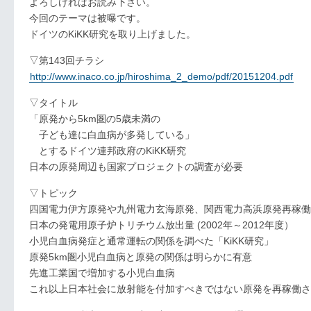
よろしければお読み下さい。
今回のテーマは被曝です。
ドイツのKiKK研究を取り上げました。
▽第143回チラシ
http://www.inaco.co.jp/hiroshima_2_demo/pdf/20151204.pdf
▽タイトル
「原発から5km圏の5歳未満の
子ども達に白血病が多発している」
とするドイツ連邦政府のKiKK研究
日本の原発周辺も国家プロジェクトの調査が必要
▽トピック
四国電力伊方原発や九州電力玄海原発、関西電力高浜原発再稼働
日本の発電用原子炉トリチウム放出量 (2002年～2012年度）
小児白血病発症と通常運転の関係を調べた「KiKK研究」
原発5km圏小児白血病と原発の関係は明らかに有意
先進工業国で増加する小児白血病
これ以上日本社会に放射能を付加すべきではない原発を再稼働さ