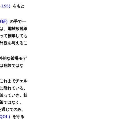
y－LSS）
をもと
影研）
の手で一
は、電離放射線
って被曝しても
外観を与えるこ
外的な被曝モデ
は危険ではな
これまでチェル
に陥れている、
破っていき、核
策ではなく、
を通じてのみ、
QOL）
を守る