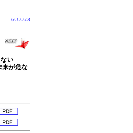
(2013.3.26)
らない
未来が危な