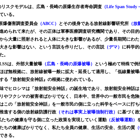
Pのリスクモデルは、広島・長崎の原爆生存者寿命調査
（Life Span Stud
ている。
は原爆傷害調査委員会
（ABCC）
とその後身である放射線影響研究所
（放
進められて来たが、その正体は軍事医療調査研究機関であり、その目的
から大量に照射されると人体に大きな影響があるが、少量長期間にわた
大きな影響はない、という言説を作りだし、その言説
（デマ）
に科学的
た。
LSSは、外部大量被曝
（広島・長崎の原爆被曝）
という極めて特殊で例
ほぼ無根拠に、放射線被曝一般に拡大・延長して適用し、「低線量被曝
する『放射能安全神話』の根拠に使われている。
味でヒロシマは「放射能安全神話」の誕生地であり、放射能安全神話は
リやフクシマの被害者ばかりでなく、日本中、世界中の一般市民を危険
はこの「放射能安全神話」を一般市民の側に立った科学をベースに打ち
推進する側の放射線防護行政
（それは事実上被曝強制行政）
に基づく政
％私たちの健康を守る側に立った政策を実現していく運動
（反被曝運動）
たちの健康ばかりでなく、私たち全員の健康、生活の安全、生活の質
（
できる。