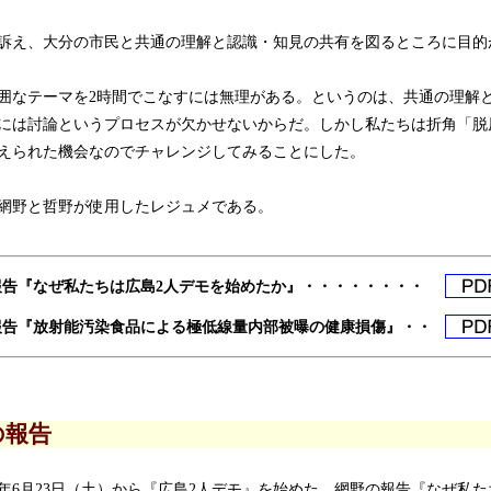
え、大分の市民と共通の理解と認識・知見の共有を図るところに目的
なテーマを2時間でこなすには無理がある。というのは、共通の理解
には討論というプロセスが欠かせないからだ。しかし私たちは折角「脱
えられた機会なのでチャレンジしてみることにした。
網野と哲野が使用したレジュメである。
報告『なぜ私たちは広島2人デモを始めたか』・・・・・・・・
報告『放射能汚染食品による極低線量内部被曝の健康損傷』・・
の報告
6月23日（土）から『広島2人デモ』を始めた。網野の報告『なぜ私た