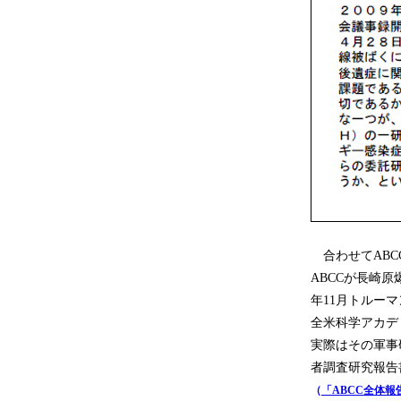
合わせてABC
ABCCが長崎
年11月トルー
全米科学アカデ
実際はその軍事
者調査研究報告
（
「ABCC全体報告