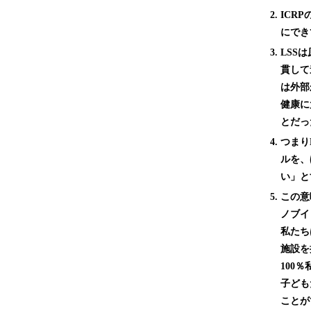
2.
ICR
にでき
3.
LSS
貫して
は外部
健康に
とだっ
4.
つまり
ルを、
い」と
5.
この意
ノブイ
私たち
施設を
100
子ども
ことが