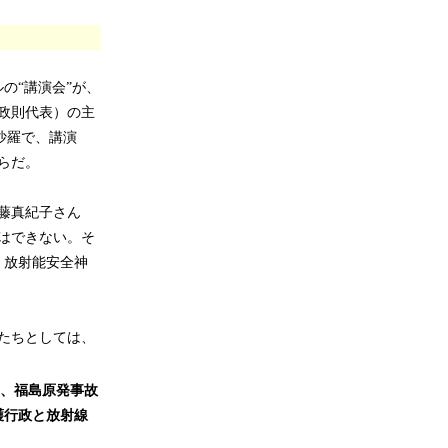
の“講演会”が、
政則代表）の主
沙羅で、講演
らだ。
藤真紀子さん
はできない。そ
、放射能安全神
たちとしては、
、福島原発事故
護行政と放射線