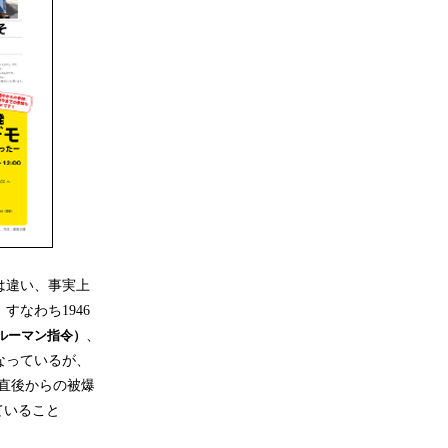
は違い、事実上
なわち1946
ルーマン指令）
、
なっているが、
直後からの被爆
ていること