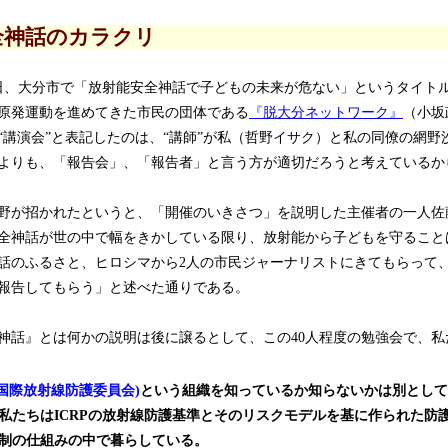
全神話のカラクリ
23日、大分市で「放射能安全神話で子どもの未来が危ない」というタイトル
原発運動を進めてきた市民の団体である
『脱大分ネットワーク』
（小坂
“講演会”と表記したのは、“講師”が私（哲野イサク）と私の同僚の網野
よりも、「報告会」、「報告者」と言う方が適切だろうと考えているか
が招かれたというと、「開催のいきさつ」を説明した主催者の一人佐
全神話が世の中で幅をきかしている限り、放射能から子どもを守ること
話のふるさと、ヒロシマから2人の市民ジャーナリストにきてもらって
報告してもらう」と述べた通りである。
話』とは何かの説明は後に譲るとして、この40人程度の勉強会で、私
(国際放射線防護委員会)
という組織を知っているか知らないかは別として
私たちはICRPの放射線防護基準とそのリスクモデルを基に作られた防
制の仕組みの中で暮らしている。