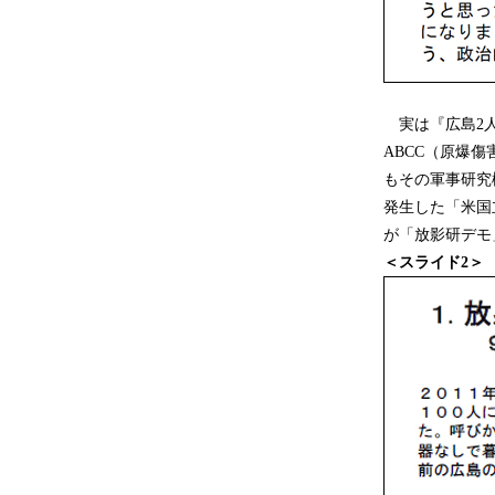
実は『広島2人
ABCC（原爆
もその軍事研究
発生した「米国
が「放影研デモ
＜スライド2＞