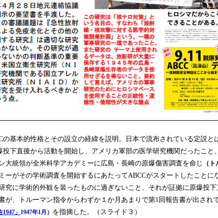
Cの基本的性格とその設立の経緯を説明。日本で流布されている定説と
原爆投下直後から活動を開始し、アメリカ軍部の医学研究機関だったこと、す
マン大統領が全米科学アカデミーに広島・長崎の原爆傷害調査を命じ
（ト
ミーがその学術調査を開始するにあたってABCCがスタートしたことに
研究に学術的外観を装ったものに過ぎないこと、それが証拠に原爆投下
書が、トルーマン指令からわずか１か月あまりで第1回報告書が出され
を指摘した。（スライド３）
1947」
1947年1月）