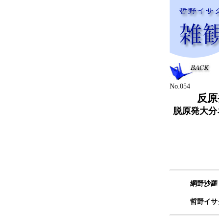
No.054
反原
脱原発大分
網野沙羅
哲野イサ