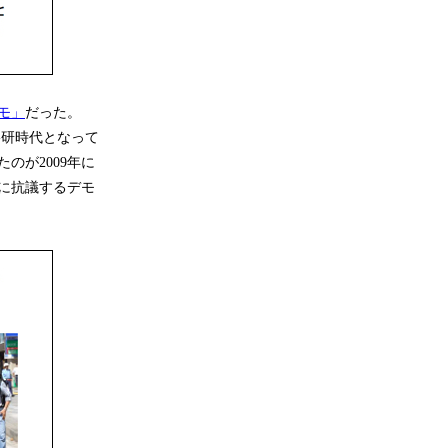
デモ」
だった。
影研時代となって
のが2009年に
に抗議するデモ