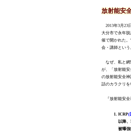
放射能安
2013年3月
大分市で永年脱
催で開かれた。
会・講師という
なぜ、私と網野
が、「放射能安
の放射能安全神
話のカラクリを
『放射能安全神
1.
ICRP
以降、
被曝強