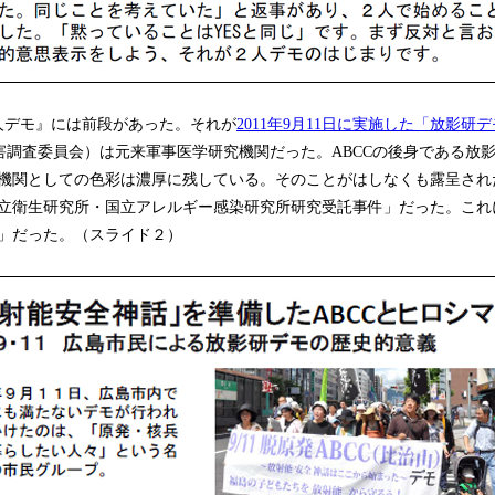
デモ』には前段があった。それが
2011年9月11日に実施した「放影研
傷害調査委員会）は元来軍事医学研究機関だった。ABCCの後身である放
機関としての色彩は濃厚に残している。そのことがはしなくも露呈された
立衛生研究所・国立アレルギー感染研究所研究受託事件」だった。これ
」だった。（スライド２）