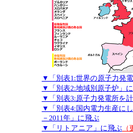
▼「別表1:世界の原子力発
▼「別表2:地域別原子炉」
▼「別表3:原子力発電所を
▼「別表4:国内電力生産にし
－2011年」に飛ぶ
▼「リトアニア」に飛ぶ
（更