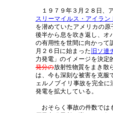
１９７９年３月２８日、ア
スリーマイルス・アイラン
を潜めていたアメリカの原
後半から息を吹き返し、オ
の有用性を世間に向かって
月２６日に始まった
旧ソ連
力発電」のイメージを決定
発分の
放射性物質をまき散
は、今も深刻な被害を克服
ェルノブイリ事故を完全に
発電を拡大している。
おそらく事故の件数では