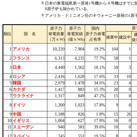
8
日本の東電福島第一原発1号機から４号機はすでに
8原子炉も除かれている。
9
アメリカ・ドミニオン社のキウォーニー原発の1原
原
原子力
原子力
国内
順位
国 名
発電容量
発電実績
原子力発電
操業中
建設中
（万ｋW)
（億ｋWh)
占有率
発
1
アメリカ
10,220
7,904
19.2%
104
1
2
フランス
6,313
4,235
77.7%
58
1
3
日本
4,440
1,562
18.1%
50
3
4
ロシア
2,416
1,620
17.6%
33
10
5
韓国
2,079
1,478
34.6%
23
4
6
カナダ
1,417
883
15.3%
20
0
7
ウクライナ
1,317
849
47.2%
15
0
8
ドイツ
1,200
1,023
17.8%
9
0
9
中国
1,188
826
1.8%
15
26
10
イギリス
1,004
627
17.8%
16
0
11
スエーデン
940
581
39.6%
10
0
12
スペイン
745
551
19.5%
8
0