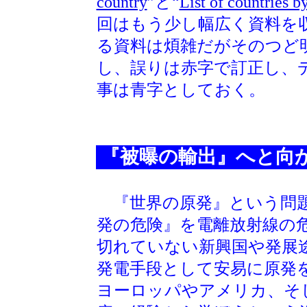
country
”と“
List of countries b
回はもう少し幅広く資料を
る資料は煩雑だがそのつど
し、誤りは赤字で訂正し、
事は青字としておく。
『被曝の輸出』へと向
『世界の原発』という問
発の危険』を電離放射線の
切れていない新興国や発展
発電手段として安易に原発
ヨーロッパやアメリカ、そ