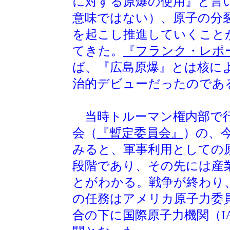
に対する原爆の使用』と言
意味ではない）、原子の分
を起こし推進していくこと
てきた。
『フランク・レポ
ば、『広島原爆』とは核に
治的デビューだったのであ
当時トルーマン権内部で行
会（
『暫定委員会』
）の、
みると、軍事利用としての
段階であり、その先には産
とがわかる。戦争が終わり
の任務はアメリカ原子力委
合の下に国際原子力機関（I