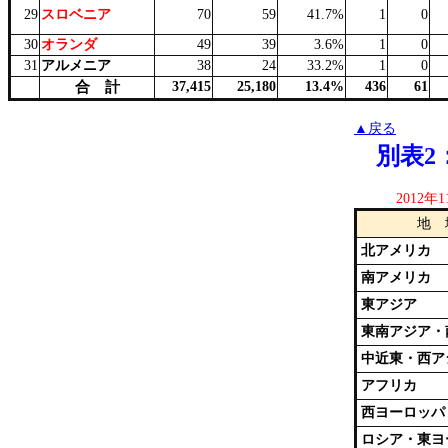
29
スロベニア
70
59
41.7%
1
0
30
オランダ
49
39
3.6%
1
0
31
アルメニア
38
24
33.2%
1
0
合 計
37,415
25,180
13.4%
436
61
▲戻る
別表2
2012
地 
北アメリカ
南アメリカ
東アジア
東南アジア
中近東・西ア
アフリカ
西ヨーロッパ
ロシア・東