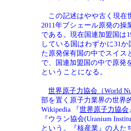
この記述はやや古く現在世
2011年ブシェール原発の
である。現在国連加盟国は1
している国はわずかに31
た原発保有国の中でスイス
で、国連加盟国の中で原発
ということになる。
世界原子力協会（World Nuclea
部を置く原子力業界の世界
Wikipedia 『
世界原子力協会
『ウラン協会(Uranium Ins
という。『核産業』の人た