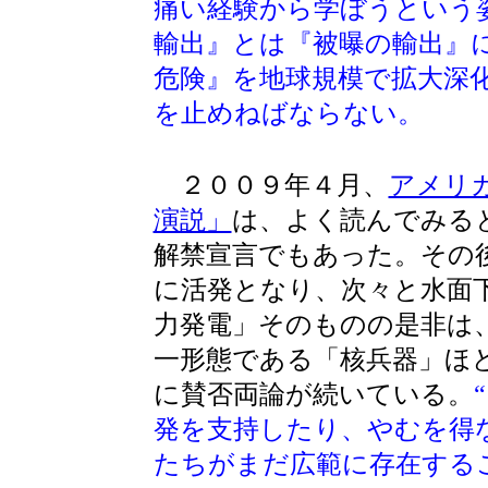
痛い経験から学ぼうという
輸出』とは『被曝の輸出』
危険』を地球規模で拡大深
を止めねばならない。
２００９年４月、
アメリ
演説」
は、よく読んでみる
解禁宣言でもあった。その
に活発となり、次々と水面
力発電」そのものの是非は
一形態である「核兵器」ほ
に賛否両論が続いている。
発を支持したり、やむを得
たちがまだ広範に存在する