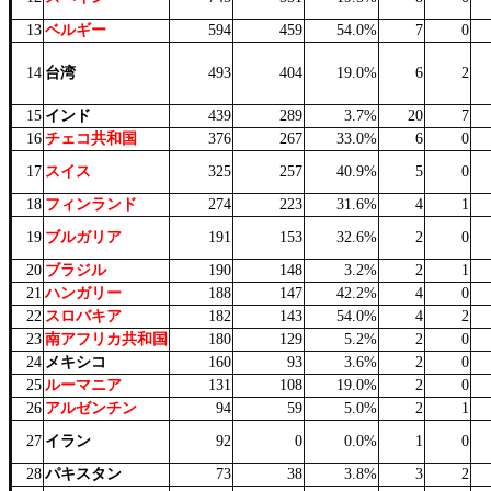
13
ベルギー
594
459
54.0%
7
0
14
台湾
493
404
19.0%
6
2
15
インド
439
289
3.7%
20
7
16
チェコ共和国
376
267
33.0%
6
0
17
スイス
325
257
40.9%
5
0
18
フィンランド
274
223
31.6%
4
1
19
ブルガリア
191
153
32.6%
2
0
20
ブラジル
190
148
3.2%
2
1
21
ハンガリー
188
147
42.2%
4
0
22
スロバキア
182
143
54.0%
4
2
23
南アフリカ共和国
180
129
5.2%
2
0
24
メキシコ
160
93
3.6%
2
0
25
ルーマニア
131
108
19.0%
2
0
26
アルゼンチン
94
59
5.0%
2
1
27
イラン
92
0
0.0%
1
0
28
パキスタン
73
38
3.8%
3
2