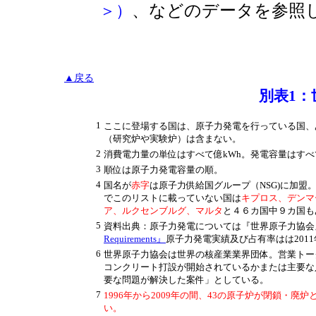
、などのデータを参照
＞）
▲戻る
別表1：
1
ここに登場する国は、原子力発電を行っている国、
（研究炉や実験炉）は含まない。
2
消費電力量の単位はすべて億kWh。発電容量はすべ
3
順位は原子力発電容量の順。
4
国名が
赤字
は原子力供給国グループ（NSG)に加盟
でこのリストに載っていない国は
キプロス、デンマ
ア、ルクセンブルグ、マルタ
と４６カ国中９カ国も
5
資料出典：原子力発電については『世界原子力協会』
Requirements』
原子力発電実績及び占有率はは2011
6
世界原子力協会は世界の核産業業界団体。営業トー
コンクリート打設が開始されているかまたは主要な
要な問題が解決した案件」としている。
7
1996年から2009年の間、43の原子炉が閉鎖・
い。