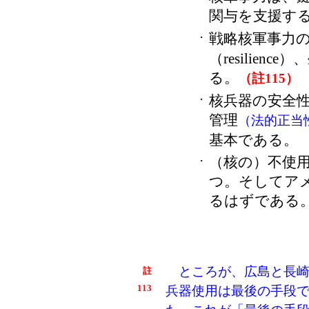
関与を支援す
戦略核軍事力
・
（resilie
る。
（註115）
核兵器の安全
・
管理
（法的正当
基本である。
（核の）不使
・
つ。そしてア
るはずである
ところが、広島と長崎
註
113
兵器使用は最後の手段