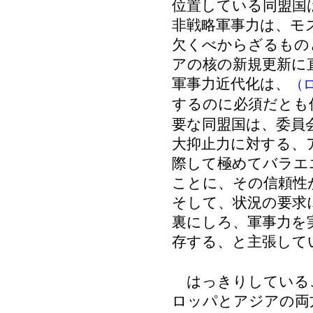
位置している同盟国
非戦略軍事力は、モ
欠くべからざるもの
アの核の新規更新に
軍事力近代化は、
（
するのに必須だとも
要な同盟国は、委員
大抑止力に対する、
際して極めてバラエ
ことに、その信頼性
そして、状況の要求
裏にしろ、軍事力を
存する、と主張して
はっきりしている
ロッパとアジアの両