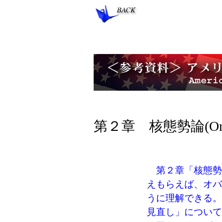
第２章 核態勢論(On the 
第２章「核態勢
えもらえば、オバ
うに理解できる。
見直し」について