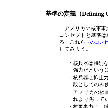
基準の定義（Defining Cr
アメリカの核軍事力
コンセプトと基準は
る。これら
（のコン
してみよう。
核兵器は特別
・
強力だという
核兵器は抑止
・
段としてのみ
アメリカの核
・
れより劣って
核軍事力は、
・