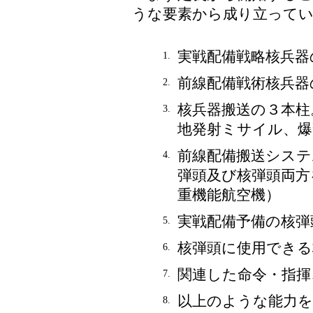
うな要素から成り立って
実戦配備戦略核兵器
1.
前線配備戦術核兵器
2.
核兵器搬送の３本柱
3.
地発射ミサイル、爆
前線配備搬送システ
4.
弾頭及び核弾頭両方
重機能航空機）
実戦配備予備の核弾
5.
核弾頭に使用できる
6.
関連した命令・指揮
7.
以上のような能力
8.