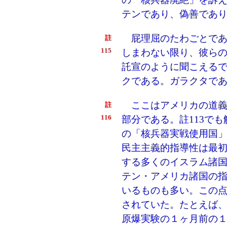
テンであり、偽善であ
屁理屈のたわごとであ
註
115
しまわない限り、彼ら
託宣のように聞こえる
クである。ガラクタで
ここはアメリカの道義
註
116
部分である。註113で
の「核兵器実戦使用国
民主主義的指導性は最
する多くのイスラム諸
テン・アメリカ諸国の
いるものも多い。この
されていた。たとえば
原爆実験の１ヶ月前の