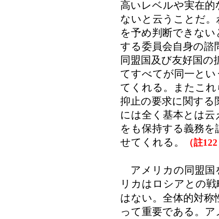
高いレベルや実在的
ないと云うことだ。
を予め判断できない
する委員会自身の諮
同盟国及び友好国の
てすべてが同一とい
てくれる。またこれ
抑止の要求に関する
には全く基本とは云
をも保持する義務を
せてくれる。
（註12
アメリカの同盟国を
リカはロシアとの戦
はない。全体的対称
って重要である。ア