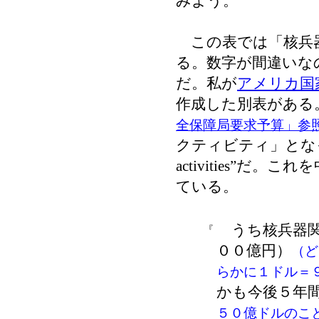
みよう。
この表では「核兵
る。数字が間違いな
だ。私が
アメリカ国
作成した別表がある
全保障局要求予算」参
クティビティ」となっ
activities”
ている。
うち核兵器関
『
００億円）
（ど
らかに１ドル＝
かも今後５年
５０億ドルのこ