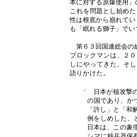
本に対する原爆使用」
これを問題とし始めた
性は根底から崩れてい
も「眠れる獅子」でい
第６３回国連総会の
ブロックマンは、２０
しにやってきた。そし
語りかけた。
日本が核攻撃の
『
の国であり、か
「許し」と「和解」（
例をしめした、
日本は、この象
シマに核兵器保