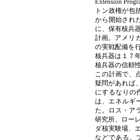
Extension
トン政権が包
から開始され
に、保有核兵
計画。アメリ
の実戦配備を
核兵器は１７
核兵器の信頼
この計画で、
疑問があれば
にするなりの
は、エネルギ
た。ロス・ア
研究所、ロー
ダ核実験場、
などである。