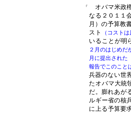
オバマ米政権
『
なる２０１１
月）の予算教
スト
（コストは
いることが明
２月のはじめだ
月に提出された
報告でこのこと
兵器のない世
たオバマ大統
だ。膨れあが
ルギー省の核
に上る予算要