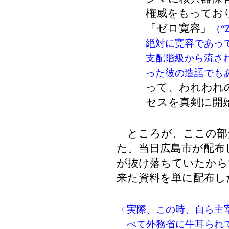
権威をもってお
「ゼロ寛容」
（“
絶対に寛容であっ
支配階級から流さ
った彼の造語でも
って、われわれ
セスを真剣に開
ところが、ここの部
た。当日広島市が配布
が抜け落ちていたから
来た資料を単に配布し
実際、この時、自ら主
（
べて外務省に牛耳られ