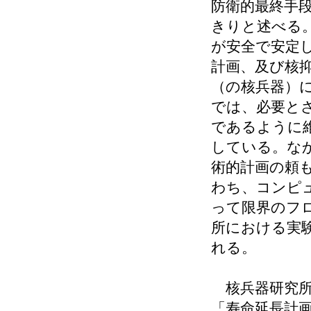
防衛的最終手
きりと述べる
が安全で安定
計画、及び核
（の核兵器）
では、必要と
であるように
している。な
術的計画の頼
わち、コンピ
って限界のフ
所における実
れる。
核兵器研究所
「寿命延長計画