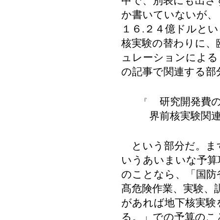
中で、別表にも出さ
か書いていないが、
１６.２４億ドルと
核実験の替わりに、
ュレーションによる
の記事で関連する部
研究開発費の
『
界前核実験関
という部分だ。ま
いうあいまいな予算
のことなら、「国防
髙危険作業、実験、
があれば地下核実験
る。」での予算のこ