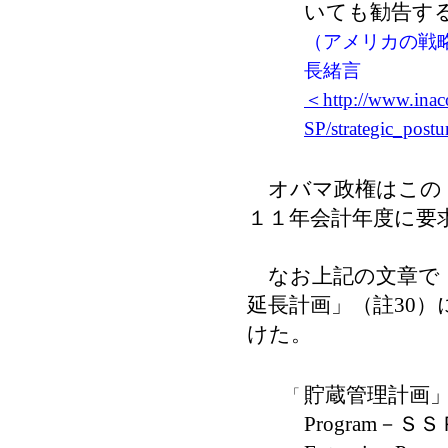
いても勧告す
（アメリカの戦
長緒言
＜http://www.inaco
SP/strategic_pos
オバマ政権はこの「
１１年会計年度に要
なお上記の文章で「
延長計画」（註30
けた。
貯蔵管理計画」は「th
「
Program－