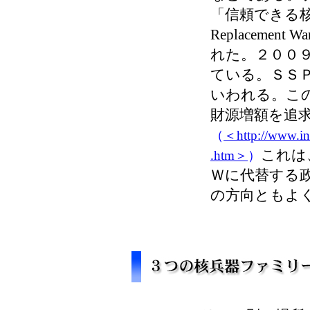
「信頼できる核弾
Replacemen
れた。２００
ている。ＳＳ
いわれる。こ
財源増額を追
（
＜http://www.in
これは
.htm＞
）
Ｗに代替する
の方向ともよ