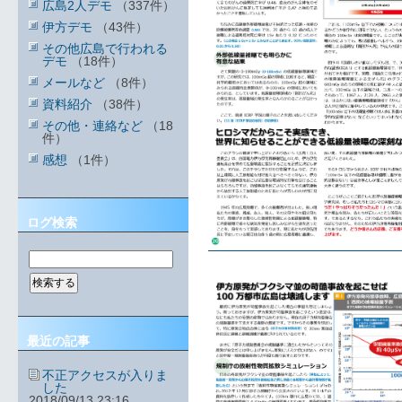
広島2人デモ
（337件）
伊方デモ
（43件）
その他広島で行われる
デモ
（18件）
メールなど
（8件）
資料紹介
（38件）
その他・連絡など
（18
件）
感想
（1件）
ログ検索
最近の記事
不正アクセスが入りま
した
2018/09/13 23:16