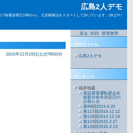
広島2人デモ
島で毎週金曜日18時から、元安橋東詰をスタートして歩いています。(休止中）
戻る
RSS
管理者用
プロフィール
2015年12月19日(土)07時00分
広島2人デモ
コンテンツ
福井地裁
高浜原発運転差止め
仮処分命令決定日の
お知らせ
第99回2014.6.20
第117回2014.12.12
第118回2014.12.19
第123回2015.2.27
第126回2015.3.13