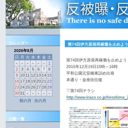
カレンダー
第74回伊方原発再稼働を止めよう
2026年8月
日
月
火
水
木
金
土
第74回伊方原発再稼働を止めよう
-
-
-
-
-
-
1
2015年12月19日15時～16時
2
3
4
5
6
7
8
平和公園元安橋東詰め出発
9
10
11
12
13
14
15
本通り・金座街往復
16
17
18
19
20
21
22
23
24
25
26
27
28
29
▽第74回チラシ
30
31
-
-
-
-
-
http://www.inaco.co.jp/hiroshim
前の月
次の月
分類一覧