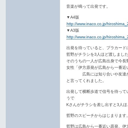
音楽が鳴って出発です。
▼A4版
http://www.inaco.co.jp/hiroshim
▼A3版
http://www.inaco.co.jp/hiroshim
出発を待っていると、プラカード
哲野がチラシを3人ほど渡しまし
そのうちの一人が広島出身で今長
女性「伊方原発が広島から一番近
広島には知り合いや友達が多
と言ってくれました。
出発して横断歩道で信号を待って
うで
Kさんがチラシを差し出すと3人
哲野のスピーチからはじまります
哲野は広島から一番近い原発、伊