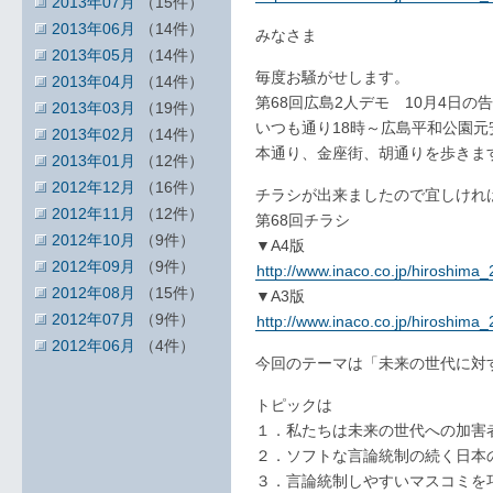
2013年07月
（15件）
2013年06月
（14件）
みなさま
2013年05月
（14件）
毎度お騒がせします。
2013年04月
（14件）
第68回広島2人デモ 10月4日
2013年03月
（19件）
いつも通り18時～広島平和公園
2013年02月
（14件）
本通り、金座街、胡通りを歩きま
2013年01月
（12件）
2012年12月
（16件）
チラシが出来ましたので宜しけれ
2012年11月
（12件）
第68回チラシ
2012年10月
（9件）
▼A4版
2012年09月
（9件）
http://www.inaco.co.jp/hiroshim
2012年08月
（15件）
▼A3版
2012年07月
（9件）
http://www.inaco.co.jp/hiroshim
2012年06月
（4件）
今回のテーマは「未来の世代に対
トピックは
１．私たちは未来の世代への加害
２．ソフトな言論統制の続く日本
３．言論統制しやすいマスコミを