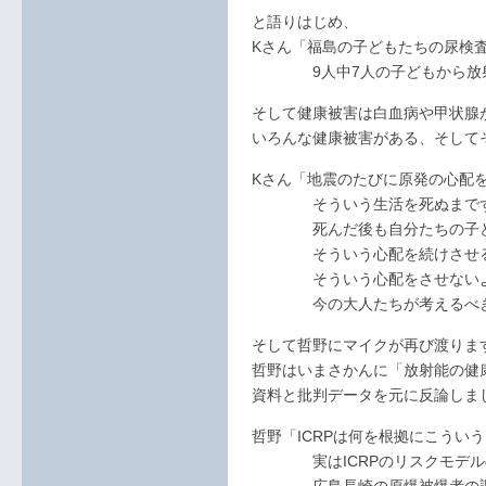
と語りはじめ、
Kさん「福島の子どもたちの尿検
9人中7人の子どもから放射
そして健康被害は白血病や甲状腺
いろんな健康被害がある、そして
Kさん「地震のたびに原発の心配
そういう生活を死ぬまでず
死んだ後も自分たちの子ども
そういう心配を続けさせるの
そういう心配をさせないよう
今の大人たちが考えるべき
そして哲野にマイクが再び渡りま
哲野はいまさかんに「放射能の健
資料と批判データを元に反論しま
哲野「ICRPは何を根拠にこうい
実はICRPのリスクモデルの