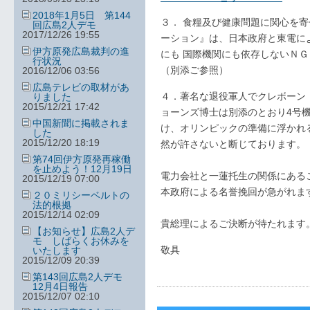
2018年1月5日 第144
３． 食糧及び健康問題に関心を
回広島2人デモ
2017/12/26 19:55
ーション』は、日本政府と東電に
伊方原発広島裁判の進
にも 国際機関にも依存しないＮ
行状況
（別添ご参照）
2016/12/06 03:56
広島テレビの取材があ
４．著名な退役軍人でクレボーン
りました
2015/12/21 17:42
ョーンズ博士は別添のとおり4号
中国新聞に掲載されま
け、オリンピックの準備に浮かれ
した
2015/12/20 18:19
然が許さないと断じております。
第74回伊方原発再稼働
を止めよう！12月19日
電力会社と一蓮托生の関係にある
2015/12/19 07:00
本政府による名誉挽回が急がれま
２０ミリシーベルトの
法的根拠
2015/12/14 02:09
貴総理によるご決断が待たれます
【お知らせ】広島2人デ
モ しばらくお休みを
敬具
いたします
2015/12/09 20:39
第143回広島2人デモ
12月4日報告
2015/12/07 02:10