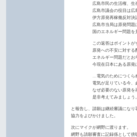
広島市民の生活権、生存権
広島市議会の役目は広島市民
伊方原発再稼働反対決議を
広島市当局は原発問題はエ
国のエネルギー問題を見直
この返答はポイントがず
原発への不安に対する配慮
エネルギー問題だとお考えの
今現在日本にある原発は一
…電気のためにつくられ
電気が足りている今、必要も
なぜ必要のない原発を再稼
是非考えてみましょう
と報告し、請願は継続審議になり
協力をよびかけました。
次にマイクが網野に渡ります。
網野も請願審査に記録係として傍