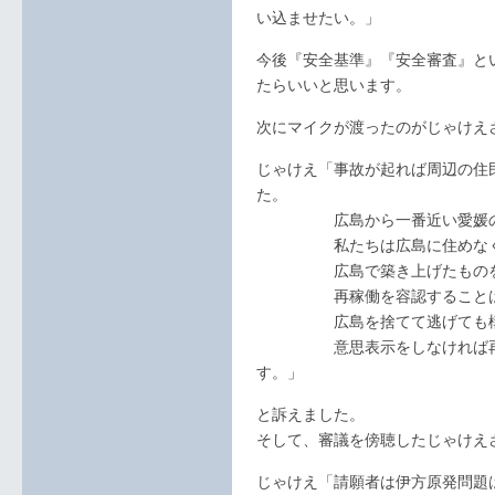
い込ませたい。」
今後『安全基準』『安全審査』と
たらいいと思います。
次にマイクが渡ったのがじゃけえ
じゃけえ「事故が起れば周辺の住
た。
広島から一番近い愛媛の伊方
私たちは広島に住めなくな
広島で築き上げたものを全て
再稼働を容認することは、
広島を捨てて逃げても構わな
意思表示をしなければ再稼働
す。」
と訴えました。
そして、審議を傍聴したじゃけえ
じゃけえ「請願者は伊方原発問題