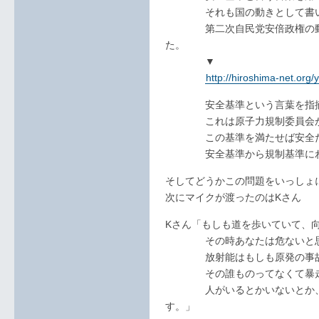
それも国の動きとして書いて
第二次自民党安倍政権の動き
た。
▼
http://hiroshima-net.org
安全基準という言葉を指摘さ
これは原子力規制委員会が言
この基準を満たせば安全だと
安全基準から規制基準にわざ
そしてどうかこの問題をいっしょ
次にマイクが渡ったのはKさん
Kさん「もしも道を歩いていて、
その時あなたは危ないと思い
放射能はもしも原発の事故
その誰ものってなくて暴走
人がいるとかいないとか、全
す。」