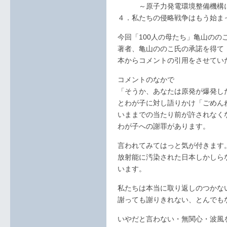
～原子力発電環境整備機構に見
４．私たちの侵略戦争はもう始ま
今回「100人の母たち」亀山ののこ
著者、亀山ののこ氏の承諾を得て
本からコメントの引用をさせてい
コメントのなかで
「そうか、あなたは原発が爆発し
とわが子に対し語りかけ「ごめん
いままでの当たり前が許されなく
わが子への謝罪があります。
言われてみてはっと気が付きます
放射能に汚染された日本しかしら
います。
私たちは本当に取り返しのつかな
謝っても謝りきれない、とんでも
いやだと言わない・無関心・波風