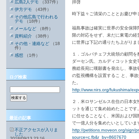
広島2人デモ
（337件）
拝啓
伊方デモ
（43件）
時下益々ご清栄のこととお慶び申
その他広島で行われる
デモ
（18件）
福島事故は確実に世界の安全保障
メールなど
（8件）
限の対応をせず、未だに東電の経
資料紹介
（38件）
に世界は下記の通りたち上がりま
その他・連絡など
（18
件）
１．ゴルバチェフ大統領の顧問を
感想
（1件）
ダーセン氏、カルディコット女史
務総長宛に嘆願書を発出し、事故
の監視機構を設置するこ と、事
ログ検索
た。
http://www.nirs.org/fukushima/ex
２．米ロサンゼルス在住の日本女
ットを通じて集め始めたことです
に任せることなく、米国および国
最近の記事
で一億人分を集めたいとしていま
不正アクセスが入りま
http://petitions.moveon.org/sign/
した
source=c.fb&r_by=8607670
2018/09/13 23:16