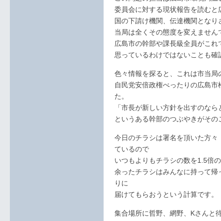
委員会に対する現状報告を読むと
国の下請け機関、伝達機関となり
当局は全くその態度を変えません
広島市の幹部や課長級全員がこれ
思っているわけではないことも確
色々情報を探ると、これは市当局
自民党安倍政権べったりの広島市
た。
「市長が新しい方針を出すのなら
というある幹部のつぶやきがその
今日のチラシは署名を頂いた方々（
ているので
いつもよりもチラシの数を1.5倍の
余ったチラシはみんなに持って帰
りに
届けてもらおうという計算です。
集合場所に哲野、網野、Kさんと