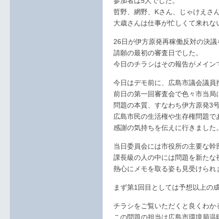
参加者は5人でした。
哲野、網野、Kさん、じゃけえさ
大歳さんは仕事が忙しくて来れな
26日が伊方原発再稼働反対の決議
請願の最初の審査日でした。
今日のチラシはその報告がメイン
今日はデモ前に、広島市議会議員
前日の第一回審査会で色々市当局
問題の本質、すなわち伊方原発3
広島市民の生活権や生存権問題で
感謝の気持ちを伝えに行きました
当日委員会には市役所の主要な幹
課長級の人の中には問題を新たな
熱心にメモを取る姿も見受けられ
まず第1回目としては予想以上の
チラシをご覧いただくと良くわか
この問題の担当は広島市環境局温