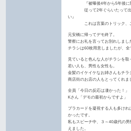
『被曝後4年から5年後に障
従って2年ぐらいたって出て
い』
これは言葉のトリック、ごま
元安橋に帰ってデモ終了。
警察にお礼を言ってお別れしまし
チラシは60枚用意しましたが、
見ていると色んな人がチラシを取
若い人も、男性も女性も。
金髪のイケイケなお姉さんもチラ
商店街のお店の人もとってくれま
全員「今日の反応は凄かった！」
Kさん「デモの最初からですよ」
プラカードを凝視する人も多けれ
かったです。
私もスピーチ中、３～40歳代の
えました。