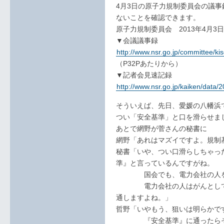
4月3日の原子力規制委員会の議
ないことを確認できます。
原子力規制委員会 2013年4月3
▼会議議事録
http://www.nsr.go.jp/committee/ki
（P32Pあたりから）
▼記者会見速記録
http://www.nsr.go.jp/kaiken/data
そういえば、先日、愛媛の八幡浜
つい「安全基準」と口を滑らせま
あとで網野が菅さんの秘書に
網野「あれはマズイですよ。規制
秘書「いや、つい口滑らしちゃっ
準』と言っているんですがね。
国会でも、電力会社の人を呼
電力会社の人はがんとして『
通しますよね。」
哲野「いやもう、狙いは明らかで
『安全基準』に通ったらその