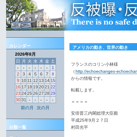
カレンダー
アメリカの動き、世界の動き
2026年8月
日
月
火
水
木
金
土
フランスのコリン小林様
-
-
-
-
-
-
1
（
http://echoechanges-echoechan
2
3
4
5
6
7
8
からの情報です。
9
10
11
12
13
14
15
16
17
18
19
20
21
22
転載します。
23
24
25
26
27
28
29
30
31
-
-
-
-
-
＝＝＝＝
前の月
次の月
安倍晋三内閣総理大臣殿
平成25年9月２７日
分類一覧
村田光平