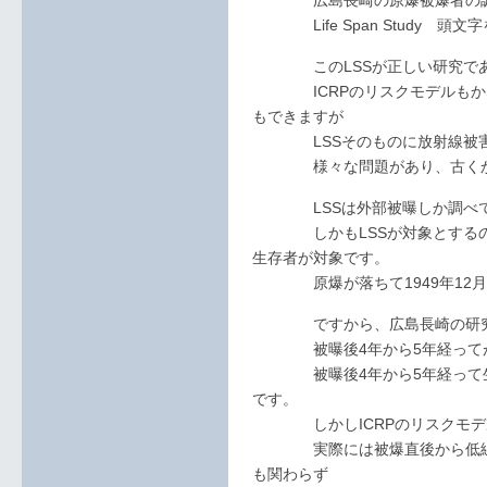
広島長崎の原爆被爆者の調
Life Span Study 頭文
このLSSが正しい研究であ
ICRPのリスクモデルもかな
もできますが
LSSそのものに放射線被害
様々な問題があり、古くから
LSSは外部被曝しか調べて
しかもLSSが対象とするのは1
生存者が対象です。
原爆が落ちて1949年12月
ですから、広島長崎の研究
被曝後4年から5年経ってが
被曝後4年から5年経って生き
です。
しかしICRPのリスクモデル
実際には被爆直後から低線量
も関わらず